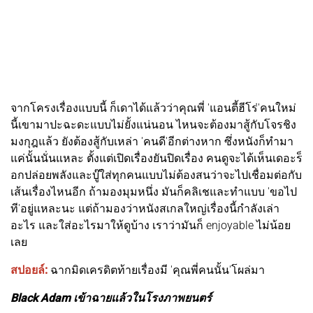
จากโครงเรื่องแบบนี้ ก็เดาได้แล้วว่าคุณพี่ 'แอนตี้ฮีโร่'คนใหม่
นี้เขามาปะฉะดะแบบไม่ยั้งแน่นอน ไหนจะต้องมาสู้กับโจรชิง
มงกุฎแล้ว ยังต้องสู้กับเหล่า 'คนดี'อีกต่างหาก ซึ่งหนังก็ทำมา
แค่นั้นนั่นแหละ ตั้งแต่เปิดเรื่องยันปิดเรื่อง คนดูจะได้เห็นเดอะร็
อกปล่อยพลังและบู๊ใส่ทุกคนแบบไม่ต้องสนว่าจะไปเชื่อมต่อกับ
เส้นเรื่องไหนอีก ถ้ามองมุมหนึ่ง มันก็คลิเชและทำแบบ 'ขอไป
ที'อยู่แหละนะ แต่ถ้ามองว่าหนังสเกลใหญ่เรื่องนี้กำลังเล่า
อะไร และใส่อะไรมาให้ดูบ้าง เราว่ามันก็ enjoyable ไม่น้อย
เลย
สปอยล์:
ฉากมิดเครดิตท้ายเรื่องมี 'คุณพี่คนนั้น'โผล่มา
Black Adam เข้าฉายแล้วในโรงภาพยนตร์