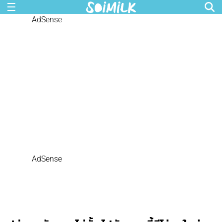
AdSense
AdSense