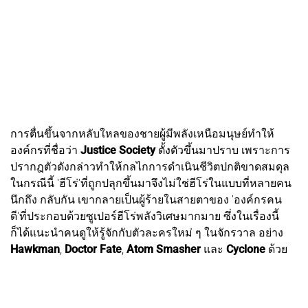
การตื่นขึ้นจากหลับใหลของชายผู้มีพลังเหนือมนุษย์ทำให้
องค์กรที่ชื่อว่า
Justice Society
ตั้งตัวขึ้นมาปราบ เพราะการ
ปรากฎตัวดังกล่าวทำให้กลไกการดำเนินชีวิตปกติขาดสมดุล
ในกรณีนี้ 'ฮีโร่'ที่ถูกปลุกขึ้นมาจึงไม่ใช่ฮีโร่ในแบบที่หลายคน
นึกถึง กลับกัน เขากลายเป็นผู้ร้ายในสายตาของ 'องค์กรคน
ดี'ที่ประกอบด้วยซูเปอร์ฮีโร่พลังวิเศษมากมาย ซึ่งในเรื่องนี้
ก็ได้แนะนำคนดูให้รู้จักกับตัวละครใหม่ ๆ ในจักรวาล อย่าง
Hawkman
,
Doctor Fate
,
Atom Smasher
และ
Cyclone
ด้วย