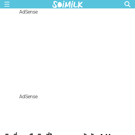
AdSense
AdSense