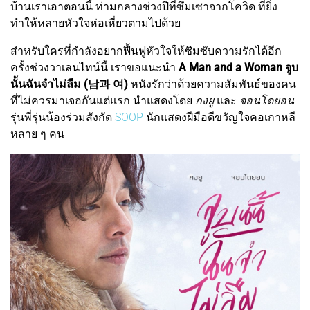
บ้านเราเอาตอนนี้ ท่ามกลางช่วงปีที่ซึมเซาจากโควิด ที่ยิ่ง
ทำให้หลายหัวใจห่อเหี่ยวตามไปด้วย
สำหรับใครที่กำลังอยากฟื้นฟูหัวใจให้ซึมซับความรักได้อีก
ครั้งช่วงวาเลนไทน์นี้ เราขอแนะนำ
A Man and a Woman จูบ
นั้นฉันจำไม่ลืม (남과 여)
หนังรักว่าด้วยความสัมพันธ์ของคน
ที่ไม่ควรมาเจอกันแต่แรก นำแสดงโดย
กงยู
และ
จอนโดยอน
รุ่นพี่รุ่นน้องร่วมสังกัด
SOOP
นักแสดงฝีมือดีขวัญใจคอเกาหลี
หลาย ๆ คน