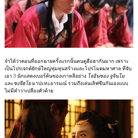
จำได้ว่าตอนที่ออกฉายครั้งแรกนั้นคนดูฮือฮากันมาก เพราะ
เป็นโปรเจกต์ยักษ์ใหญ่ทุ่มทุนสร้างและโปรโมตมหาศาล ที่จับ
เอา 3 นักแสดงเบอร์ต้นของเกาหลีอย่าง
โจอินซอง จูจินโม
และ
ซงจีฮโย
มาปะทะอารมณ์ รวมถึงเล่นเลิฟซีนกันเองแบบ
ไม่มีคำว่าเปลืองตัวด้วย