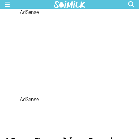
AdSense
AdSense