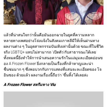
แล้วที่น่าสนใจกว่านั้นคือมันออกฉายในยุคที่ความหลาก
หลายทางเพศอย่างโจ่งแจ้งในสังคมเกาหลีมีให้เห็นผ่านทาง
ผลงานต่าง ๆ ในอุตสาหกรรมบันเทิงเท่านั้นด้วย ขณะที่ในชีวิต
จริง LGBTQ+ แทบไม่สามารถ 'เปิดตัว'กับสาธารณะได้เลย
ทั้งหมดนี้ยิ่งทำให้การนำเสนอความรักในแง่มุมละเอียดอ่อนข
อง A Frozen Flower ยิ่งกลายเป็นเรื่องที่กล้าหาญและน่า
ชื่นชมมาก ๆ ซึ่งพอบวกกับการแสดงที่แสนจะละเอียดของ โจ
อินซอง ด้วยแล้ว ผลงานเรื่องนี้ถือว่า 'ขึ้นหิ้ง'ได้เลยล่ะ
A Frozen Flower สตรีมทาง Viu