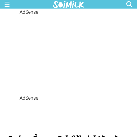
AdSense
AdSense