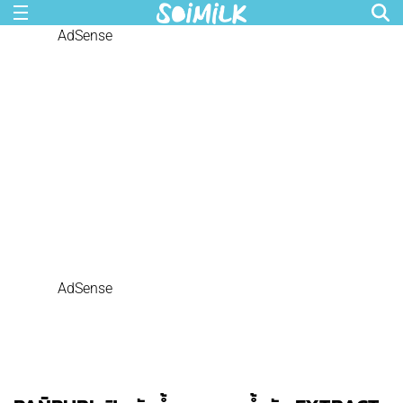
AdSense
AdSense