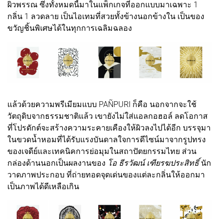
ผิวพรรณ ซึ่งทั้งหมดนี้มาในแพ็กเกจที่ออกแบบมาเฉพาะ 1
กลิ่น 1 ลวดลาย เป็นไอเทมที่สวยทั้งข้างนอกข้างใน เป็นของ
ขวัญชิ้นพิเศษได้ในทุกการเฉลิมฉลอง
แล้วด้วยความพรีเมียมแบบ PAÑPURI ก็คือ นอกจากจะใช้
วัตถุดิบจากธรรมชาติแล้ว เขายังไม่ใส่แอลกอฮอล์ ลดโอกาส
ที่โปรดักต์จะสร้างความระคายเคืองให้ผิวลงไปได้อีก บรรจุมา
ในขวดน้ำหอมที่ได้รับแรงบันดาลใจการดีไซน์มาจากรูปทรง
ของเจดีย์และเทคนิคการย่อมุมในสถาปัตยกรรมไทย ส่วน
กล่องด้านนอกเป็นผลงานของ
โอ ธีรวัฒน์ เฑียรฆประสิทธิ์
นัก
วาดภาพประกอบ ที่ถ่ายทอดจุดเด่นของแต่ละกลิ่นให้ออกมา
เป็นภาพได้ดีเหลือเกิน