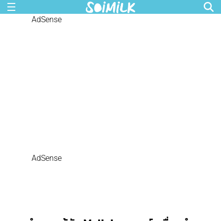
AdSense
AdSense