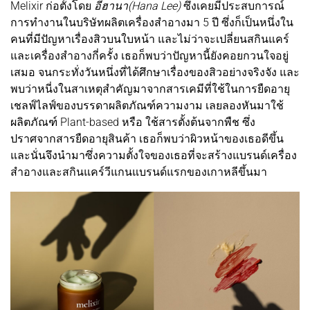
Melixir ก่อตั้งโดย
อีฮานา(Hana Lee)
ซึ่งเคยมีประสบการณ์
การทำงานในบริษัทผลิตเครื่องสำอางมา 5 ปี ซึ่งก็เป็นหนึ่งใน
คนที่มีปัญหาเรื่องสิวบนใบหน้า และไม่ว่าจะเปลี่ยนสกินแคร์
และเครื่องสำอางกี่ครั้ง เธอก็พบว่าปัญหานี้ยังคอยกวนใจอยู่
เสมอ จนกระทั่งวันหนึ่งที่ได้ศึกษาเรื่องของสิวอย่างจริงจัง และ
พบว่าหนี่งในสาเหตุสำคัญมาจากสารเคมีที่ใช้ในการยืดอายุ
เชลฟ์ไลฟ์ของบรรดาผลิตภัณฑ์ความงาม เลยลองหันมาใช้
ผลิตภัณฑ์ Plant-based หรือ ใช้สารตั้งต้นจากพืช ซึ่ง
ปราศจากสารยืดอายุสินค้า เธอก็พบว่าผิวหน้าของเธอดีขึ้น
และนั่นจึงนำมาซึ่งความตั้งใจของเธอที่จะสร้างแบรนด์เครื่อง
สำอางและสกินแคร์วีแกนแบรนด์แรกของเกาหลีขึ้นมา