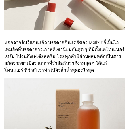
นอกจากลิปวีแกนแล้ว บรรดาสกินแคร์ของ Melixir ก็เป็นไอ
เทมฮิตที่บรรดาสาวเกาหลีเขานิยมกันสุด ๆ ที่มีตั้งแต่โทนเนอร์
เซรั่ม ไปจนถึงเฟเชียลครีม โดยทุกตัวมีส่วนผสมหลักเป็นสาร
สกัดจากชาเขียว แต่ตัวที่ร่ำลือกันว่าดีงามสุด ๆ ได้แก่
โทนเนอร์ ที่ว่ากันว่าทำให้ผิวฉ่ำน้ำสุดอะไรสุด