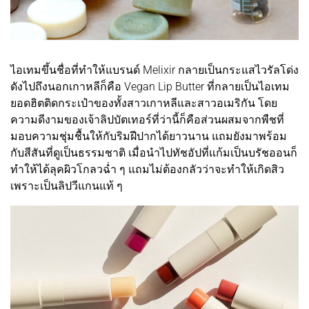
ไอเทมขึ้นชื่อที่ทำให้แบรนด์ Melixir กลายเป็นกระแสไวรัลโด่ง
ดังไปถึงนอกเกาหลีก็คือ Vegan Lip Butter ที่กลายเป็นไอเทม
ยอดฮิตติดกระเป๋าของทั้งสาวเกาหลีและสาวอเมริกัน โดย
ความดีงามของเจ้าลิปบัตเทอร์ที่ว่านี้ก็คือส่วนผสมจากพืชที่
มอบความชุ่มชื้นให้กับริมฝีปากได้ยาวนาน แถมยังมาพร้อม
กับสีสันที่ดูเป็นธรรมชาติ เมื่อนำไปทัชอัปที่แก้มเป็นบรัชออนก็
ทำให้ได้ลุคผิวโกลวฉ่ำ ๆ แถมไม่ต้องกลัวว่าจะทำให้เกิดสิว
เพราะเป็นลิปวีแกนแท้ ๆ