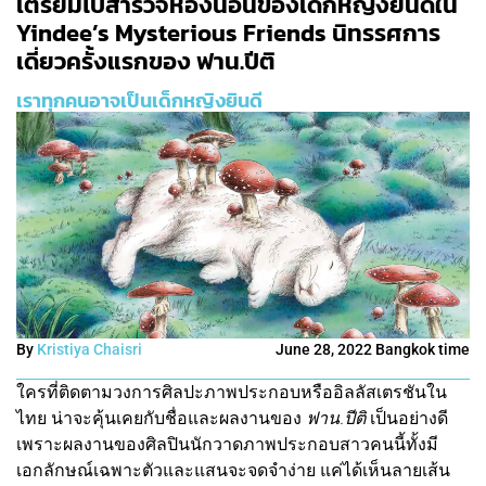
เตรียมไปสำรวจห้องนอนของเด็กหญิงยินดีใน
Yindee’s Mysterious Friends นิทรรศการ
เดี่ยวครั้งแรกของ ฟาน.ปีติ
เราทุกคนอาจเป็นเด็กหญิงยินดี
By
Kristiya Chaisri
June 28, 2022 Bangkok time
ใครที่ติดตามวงการศิลปะภาพประกอบหรืออิลลัสเตรชันใน
ไทย น่าจะคุ้นเคยกับชื่อและผลงานของ
ฟาน.ปีติ
เป็นอย่างดี
เพราะผลงานของศิลปินนักวาดภาพประกอบสาวคนนี้ทั้งมี
เอกลักษณ์เฉพาะตัวและแสนจะจดจำง่าย แค่ได้เห็นลายเส้น