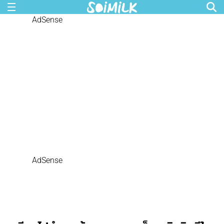
AdSense
AdSense