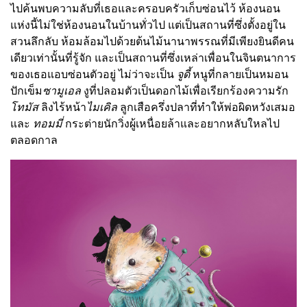
ไปค้นพบความลับที่เธอและครอบครัวเก็บซ่อนไว้ ห้องนอน
แห่งนี้ไม่ใช่ห้องนอนในบ้านทั่วไป แต่เป็นสถานที่ซึ่งตั้งอยู่ใน
สวนลึกลับ ห้อมล้อมไปด้วยต้นไม้นานาพรรณที่มีเพียงยินดีคน
เดียวเท่านั้นที่รู้จัก และเป็นสถานที่ซึ่งเหล่าเพื่อนในจินตนาการ
ของเธอแอบซ่อนตัวอยู่ ไม่ว่าจะเป็น
จูดี้
หนูที่กลายเป็นหมอน
ปักเข็ม
ซามูเอล
งูที่ปลอมตัวเป็นดอกไม้เพื่อเรียกร้องความรัก
โทมัส
ลิงไร้หน้า
ไมเคิล
ลูกเสือครึ่งปลาที่ทำให้พ่อผิดหวังเสมอ
และ
ทอมมี่
กระต่ายนักวิ่งผู้เหนื่อยล้าและอยากหลับใหลไป
ตลอดกาล