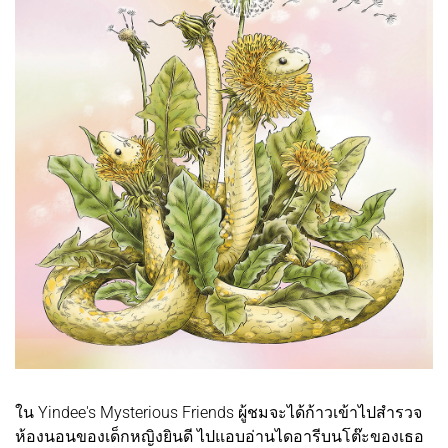
ใน Yindee's Mysterious Friends ผู้ชมจะได้ก้าวเข้าไปสำรวจ
ห้องนอนของเด็กหญิงยินดี ไปแอบอ่านไดอารีบนโต๊ะของเธอ