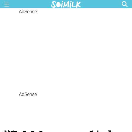
AdSense
AdSense