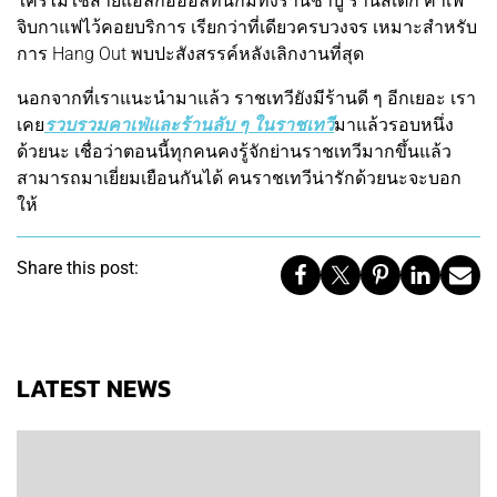
ใครไม่ใช่สายแอลกอฮอล์ที่นี่ก็มีทั้งร้านชาบู ร้านสเต็ก คาเฟ่
จิบกาแฟไว้คอยบริการ เรียกว่าที่เดียวครบวงจร เหมาะสำหรับ
การ Hang Out พบปะสังสรรค์หลังเลิกงานที่สุด
นอกจากที่เราแนะนำมาแล้ว ราชเทวียังมีร้านดี ๆ อีกเยอะ เรา
เคย
รวบรวมคาเฟ่และร้านลับ ๆ ในราชเทวี
มาแล้วรอบหนึ่ง
ด้วยนะ เชื่อว่าตอนนี้ทุกคนคงรู้จักย่านราชเทวีมากขึ้นแล้ว
สามารถมาเยี่ยมเยือนกันได้ คนราชเทวีน่ารักด้วยนะจะบอก
ให้
Share this post:
LATEST NEWS