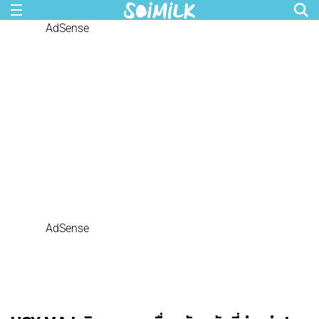
AdSense
AdSense