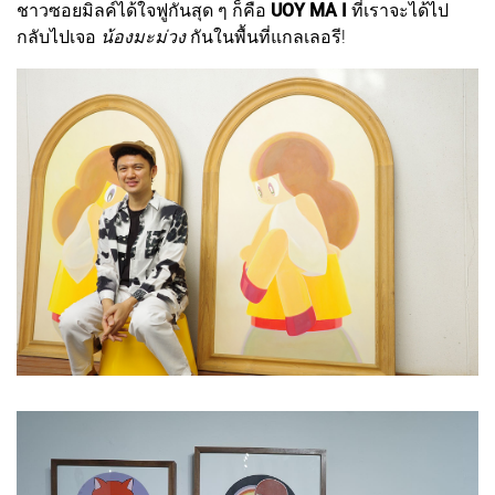
ชาวซอยมิลค์ได้ใจฟูกันสุด ๆ ก็คือ
UOY MA I
ที่เราจะได้ไป
กลับไปเจอ
น้องมะม่วง
กันในพื้นที่แกลเลอรี!