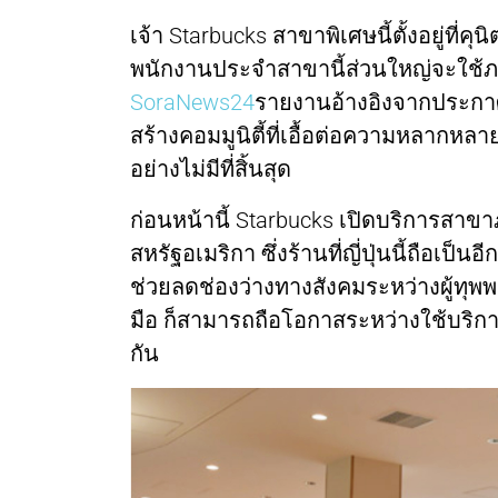
เจ้า Starbucks สาขาพิเศษนี้ตั้งอยู่ที่
พนักงานประจำสาขานี้ส่วนใหญ่จะใช้ภา
SoraNews24
รายงานอ้างอิงจากประก
สร้างคอมมูนิตี้ที่เอื้อต่อความหลากห
อย่างไม่มีที่สิ้นสุด
ก่อนหน้านี้ Starbucks เปิดบริการสาข
สหรัฐอเมริกา ซึ่งร้านที่ญี่ปุ่นนี้ถือเป
ช่วยลดช่องว่างทางสังคมระหว่างผู้ทุพพลภ
มือ ก็สามารถถือโอกาสระหว่างใช้บริการ
กัน