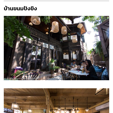
บ้านขนมปังขิง