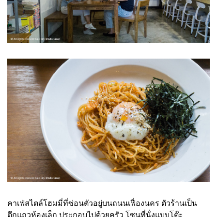
คาเฟ่สไตล์โฮมมี่ที่ซ่อนตัวอยู่บนถนนเฟื่องนคร ตัวร้านเป็น
ตึกแถวห้องเล็ก ประกอบไปด้วยครัว โซนที่นั่งแบบโต๊ะ