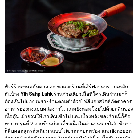
ทัวร์ร้านขนมกันมาเยอะ ขอแวะร้านที่เสิร์ฟอาหารจานหลัก
กันบ้าง
Yih Sahp Luhk
ร้านก๋วยเตี๋ยวเนื้อที่ใครเดินผ่านมาก็
ต้องหันไปมอง เพราะร้านตกแต่งด้วยไฟสีแดงสไตล์ภัตตาคาร
อาหารฮ่องกงแบบหว่องกาไว แถมยังหอมโชยไปด้วยกลิ่นของ
เนื้อตุ๋น เย้ายวนให้เราเดินเข้าไป และเบื้องหลังของร้านนี้ก็คือ
ทายาทรุ่นที่ 2 จากร้านก๋วยเตี๋ยวเนื้อในตำนานนายโส่ย ซึ่งเขา
ก็สืบทอดสูตรดั้งเดิมมาแบบไม่ขาดตกบกพร่อง แถมยังต่อยอด