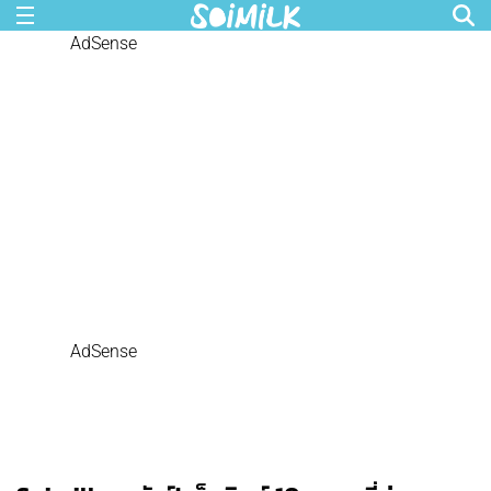
AdSense
AdSense