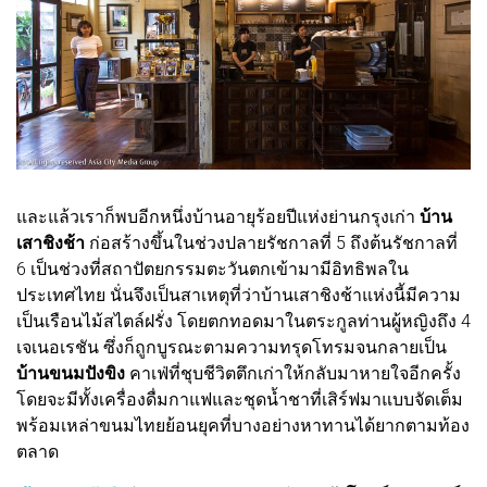
และแล้วเราก็พบอีกหนึ่งบ้านอายุร้อยปีแห่งย่านกรุงเก่า
บ้าน
เสาชิงช้า
ก่อสร้างขึ้นในช่วงปลายรัชกาลที่ 5 ถึงต้นรัชกาลที่
6 เป็นช่วงที่สถาปัตยกรรมตะวันตกเข้ามามีอิทธิพลใน
ประเทศไทย นั่นจึงเป็นสาเหตุที่ว่าบ้านเสาชิงช้าแห่งนี้มีความ
เป็นเรือนไม้สไตล์ฝรั่ง โดยตกทอดมาในตระกูลท่านผู้หญิงถึง 4
เจเนอเรชัน ซึ่งก็ถูกบูรณะตามความทรุดโทรมจนกลายเป็น
บ้านขนมปังขิง
คาเฟ่ที่ชุบชีวิตตึกเก่าให้กลับมาหายใจอีกครั้ง
โดยจะมีทั้งเครื่องดื่มกาแฟและชุดน้ำชาที่เสิร์ฟมาแบบจัดเต็ม
พร้อมเหล่าขนมไทยย้อนยุคที่บางอย่างหาทานได้ยากตามท้อง
ตลาด