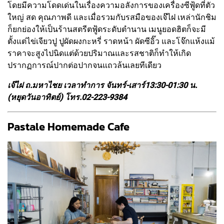
โดยมีความโดดเด่นในเรื่องความอลังการของเครื่องซีฟู้ดที่ตัว
ใหญ่ สด คุณภาพดี และเมื่อรวมกับรสมือของเจ๊ไฝ เหล่านักชิม
ก็ยกย่องให้เป็นร้านสตรีตฟู้ดระดับตำนาน เมนูยอดฮิตก็จะมี
ตั้งแต่ไข่เจียวปู ปูผัดผงกะหรี่ ราดหน้า ผัดซีอิ๊ว และโจ๊กแห้งแม้
ราคาจะสูงไปนิดแต่ด้วยปริมาณและรสชาติก็ทำให้เกิด
ปรากฏการณ์ปากต่อปากจนแถวล้นเลยทีเดียว
เจ๊ไฝ ถ.มหาไชย เวลาทำการ จันทร์-เสาร์13:30-01:30
น.
(หยุดวันอาทิตย์) โทร.02-223-9384
Pastale Homemade Cafe