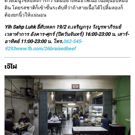
ด้วยเมนูไซส์อลังการกว่าเดิมอย่างหม้อไฟเนื้อ เนื้อตุ๋นอบหม้อ
ดิน โดยรสชาติก็เข้าขั้นระดับที่ว่าถ้าสายเนื้อได้ไปลิ้มลองก็
ต้องยกนิ้วให้แน่นอน
Yih Sahp Luhk ยี่สับหลก 19/2 ถ.เจริญกรุง วังบูรพาภิรมย์
เวลาทำการ อังคาร-ศุกร์ (ปิดวันจันทร์) 16:00-23:00 น. เสาร์-
อาทิตย์ 11:00-23:00 น. โทร.
062-545-
9293
www.fb.com/26braisedbeef
เจ๊ไฝ