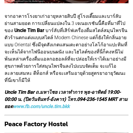
จากอาคารโรงยาเก่าอายุหลายสิบปี สู่โรงเตี๊ยมและบาร์ลับ
ย่านสามยอด การเปลี่ยนแปลงใน 3 เจเนอเรชันนี้คือที่มาที่ไป
ของ
Uncle Tim Bar
บาร์ลับที่เสิร์ฟเครื่องดื่มสไตล์สมุนไพรจีน
ตัวร้านตกแต่งแบบสไตล์ Modern Chinese แต่ก็ยังให้กลิ่นอาย
แบบ Oriental ซึ่งมีจุดสังเกตแสนเตะตาอย่างโลโก้อาแปะทิมที่
จะเห็นได้จากไฟนีออนบนผนัง และไฮไลต์ของที่นี่ก็คงหนีไม่
พ้นเหล่าเครื่องดื่มแอลกอฮอลล์ที่จะปล่อยให้เราได้เมาอย่างมี
สุขภาพด้วยการใส่สมุนไพรจีนลงไปแบบจัดเต็ม จะแก้ไอ
ละลายเสมหะ ดีท็อกส์ หรือจะเสริมอายุด้วยสูตรยาอายุวัฒนะ
ที่นี่เขาก็มีให้
Uncle Tim Bar ถ.มหาไชย เวลาทำการ พุธ-อาทิตย์ 19:00-
00:00 น. (ปิดวันจันทร์-อังคาร) โทร.094-236-1545 MRT สาม
ยอด
www.fb.com/uncle.tim.bkk
Peace Factory Hostel