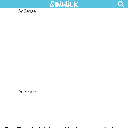
AdSense
AdSense