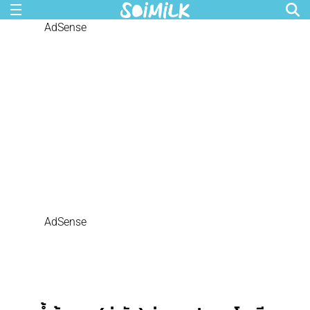
AdSense
AdSense