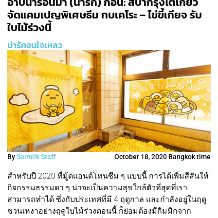
อาบน้ำร้อนมา (น่ารัก) ก่อน: สปากรุงโตเกียว
จัดแคมเปญพิเศษธีม กบเคโระ – ไข่ขี้เกียจ รับ
ใบไม้ร่วงนี้
น่ารักจนใจเหลว
By
Soimilk Staff
October 18, 2020 Bangkok time
สำหรับปี 2020 ที่มู้ดแอนด์โทนซึม ๆ แบบนี้ การได้เพิ่มสีสันให้
กิจกรรมธรรมดา ๆ น่าจะเป็นความสุขใกล้ตัวที่สุดที่เรา
สามารถทำได้ ซึ่งกับประเทศที่มี 4 ฤดูกาล และกำลังอยู่ในฤดู
ชวนเหงาอย่างฤดูใบไม้ร่วงตอนนี้ ก็ย่อมต้องมีกิมมิกจาก