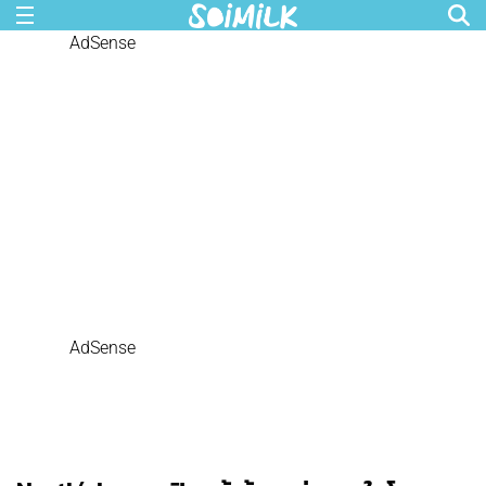
AdSense
AdSense