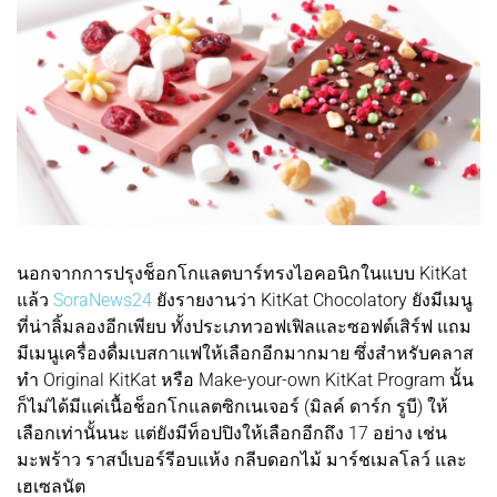
นอกจากการปรุงช็อกโกแลตบาร์ทรงไอคอนิกในแบบ KitKat
แล้ว
SoraNews24
ยังรายงานว่า KitKat Chocolatory ยังมีเมนู
ที่น่าลิ้มลองอีกเพียบ ทั้งประเภทวอฟเฟิลและซอฟต์เสิร์ฟ แถม
มีเมนูเครื่องดื่มเบสกาแฟให้เลือกอีกมากมาย ซึ่งสำหรับคลาส
ทำ Original KitKat หรือ Make-your-own KitKat Program นั้น
ก็ไม่ได้มีแค่เนื้อช็อกโกแลตซิกเนเจอร์ (มิลค์ ดาร์ก รูบี) ให้
เลือกเท่านั้นนะ แต่ยังมีท็อปปิงให้เลือกอีกถึง 17 อย่าง เช่น
มะพร้าว ราสป์เบอร์รีอบแห้ง กลีบดอกไม้ มาร์ชเมลโลว์ และ
เฮเซลนัต