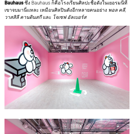
Bauhaus
ซึ่ง Bauhaus ก็คือโรงเรียนศิลปะชื่อดังในเยอรมนีที่
เขาจบมานี่แหละ เหมือนศิลปินดังอีกหลายคนอย่าง
พอล คลี,
วาสสิลี คานดินสกี
และ
โจเซฟ อัลเบอร์ส