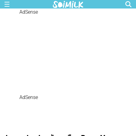
AdSense
AdSense