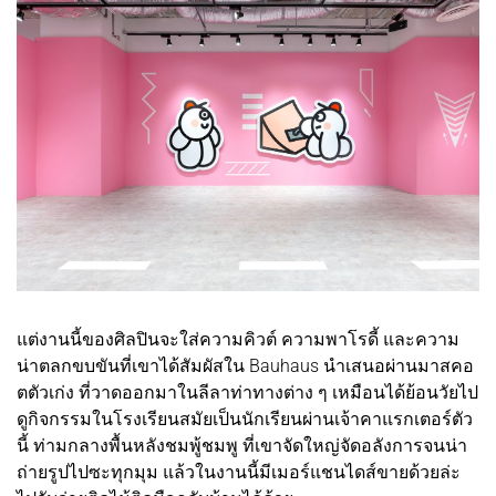
แต่งานนี้ของศิลปินจะใส่ความคิวต์ ความพาโรดี้ และความ
น่าตลกขบขันที่เขาได้สัมผัสใน Bauhaus นำเสนอผ่านมาสคอ
ตตัวเก่ง ที่วาดออกมาในลีลาท่าทางต่าง ๆ เหมือนได้ย้อนวัยไป
ดูกิจกรรมในโรงเรียนสมัยเป็นนักเรียนผ่านเจ้าคาแรกเตอร์ตัว
นี้ ท่ามกลางพื้นหลังชมพู้ชมพู ที่เขาจัดใหญ่จัดอลังการจนน่า
ถ่ายรูปไปซะทุกมุม แล้วในงานนี้มีเมอร์แชนไดส์ขายด้วยล่ะ