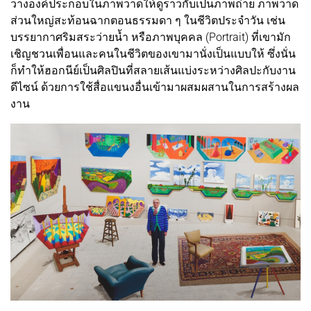
วางองค์ประกอบในภาพวาดให้ดูราวกับเป็นภาพถ่าย ภาพวาด
ส่วนใหญ่สะท้อนฉากตอนธรรมดา ๆ ในชีวิตประจำวัน เช่น
บรรยากาศริมสระว่ายน้ำ หรือภาพบุคคล (Portrait) ที่เขามัก
เชิญชวนเพื่อนและคนในชีวิตของเขามานั่งเป็นแบบให้ ซึ่งนั่น
ก็ทำให้ฮอกนีย์เป็นศิลปินที่สลายเส้นแบ่งระหว่างศิลปะกับงาน
ดีไซน์ ด้วยการใช้สื่อแขนงอื่นเข้ามาผสมผสานในการสร้างผล
งาน