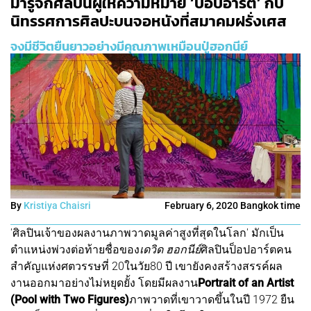
มารู้จักศิลปินผู้ให้ความหมาย ‘ป็อปอาร์ต’ กับ
นิทรรศการศิลปะบนจอหนังที่สมาคมฝรั่งเศส
จงมีชีวิตยืนยาวอย่างมีคุณภาพเหมือนปู่ฮอกนีย์
By
Kristiya Chaisri
February 6, 2020 Bangkok time
'ศิลปินเจ้าของผลงานภาพวาดมูลค่าสูงที่สุดในโลก' มักเป็น
ตำแหน่งพ่วงต่อท้ายชื่อของ
เดวิด ฮอกนีย์
ศิลปินป็อปอาร์ตคน
สำคัญแห่งศตวรรษที่ 20ในวัย80 ปี เขายังคงสร้างสรรค์ผล
งานออกมาอย่างไม่หยุดยั้ง โดยมีผลงาน
Portrait of an Artist
(Pool with Two Figures)
ภาพวาดที่เขาวาดขึ้นในปี 1972 ยืน