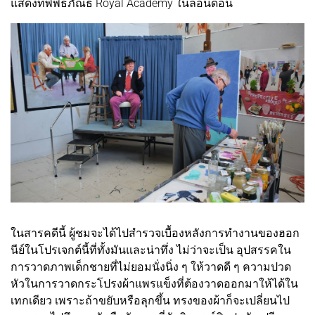
แสดงที่พิพิธภัณธ์ Royal Academy ในลอนดอน
ในสารคดีนี้ ผู้ชมจะได้ไปสำรวจเบื้องหลังการทำงานของฮอก
นีย์ในโปรเจกต์นี้ที่ทั้งมันและน่าทึ่ง ไม่ว่าจะเป็น อุปสรรคใน
การวาดภาพเด็กชายที่ไม่ยอมนั่งนิ่ง ๆ ให้วาดดี ๆ ความปวด
หัวในการวาดกระโปรงผ้าแพรแข็งที่ต้องวาดออกมาให้ได้ใน
เทกเดียว เพราะถ้าขยับหรือลุกขึ้น ทรงของผ้าก็จะเปลี่ยนไป