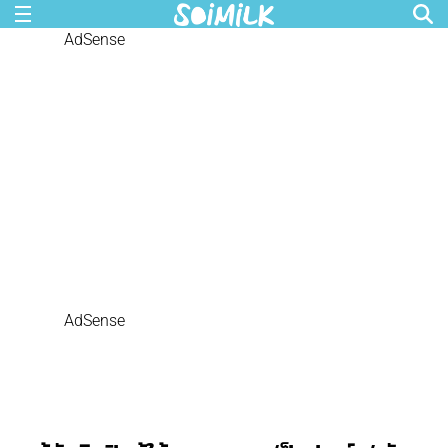
AdSense
AdSense