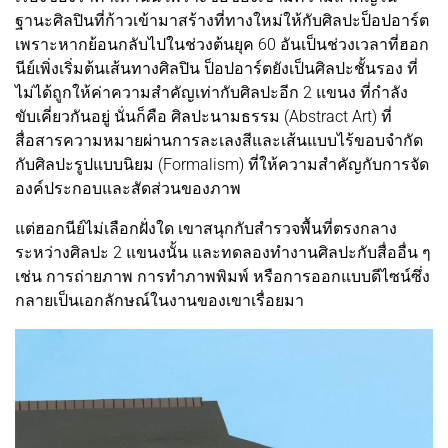
ฐานะศิลปินที่ก้าวเข้ามาสร้างที่ทางใหม่ให้กับศิลปะป็อปอาร์ต
เพราะหากย้อนกลับไปในช่วงต้นยุค 60 อันเป็นช่วงเวลาที่ฮอก
นีย์เพิ่งเริ่มต้นเส้นทางศิลปิน ป็อปอาร์ตยังเป็นศิลปะชั้นรอง ที่
ไม่ได้ถูกให้ค่าความสำคัญเท่ากับศิลปะอีก 2 แขนง ที่กำลัง
ขับเคี่ยวกันอยู่ นั่นก็คือ ศิลปะนามธรรม (Abstract Art) ที่
สื่อสารความหมายผ่านการละเลงสีและเส้นแบบไร้ขอบจำกัด
กับศิลปะรูปแบบนิยม (Formalism) ที่ให้ความสำคัญกับการจัด
องค์ประกอบและสัดส่วนของภาพ
แต่ฮอกนีย์ไม่เลือกฝั่งใด เขาสนุกกับสำรวจพื้นที่ตรงกลาง
ระหว่างศิลปะ 2 แขนงนั้น และทดลองทำงานศิลปะกับสื่ออื่น ๆ
เช่น การถ่ายภาพ การทำภาพพิมพ์ หรือการออกแบบดีไซน์ซึ่ง
กลายเป็นเอกลักษณ์ในงานของเขาเรื่อยมา