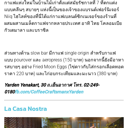
กาแฟแห่งใหม่ในบ้านไม้เก่าตั้งแต่สมัยรัชกาลที่ 7 ที่ตกแต่ง
แบบคลีนๆ สบายๆ แห่งนี้เป็นของเจ้าของแบรนด์เฟอร์นิเจอร์
Niiq ไฮไลท์ของที่นี่ได้แก่กาแฟเบลนด์ซิกเนเจอร์ของร้านที่
ผสมผสานเมล็ดกาแฟจากหลายประเทศ อาทิ ไทย โคลอมเบีย
กัวเตมาลา และบราซิล
ส่วนทางด้าน slow bar มีกาแฟ single origin สำหรับกาแฟ
แบบ pourover และ aeropress (150 บาท) นอกจากนี้ยังมีอาหา
รสบายๆ อย่าง Fried Moon Eggs (ไข่ดาวกับไส่กรอกเลือดทอด
ราคา 220 บาท) และไก่อบกระเทียมและมะนาว (380 บาท)
Yarden Yenakart, 30 ถ.เย็นอากาศ โทร. 02-249-
0180
fb.com/CoffeeCraftsmanxYarden
La Casa Nostra