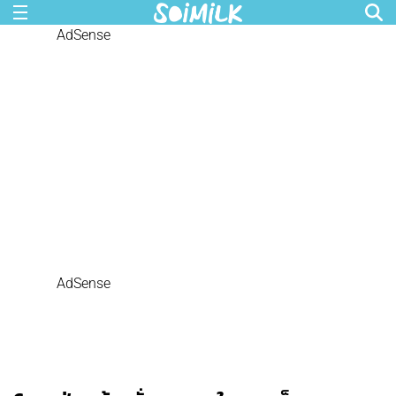
AdSense
AdSense