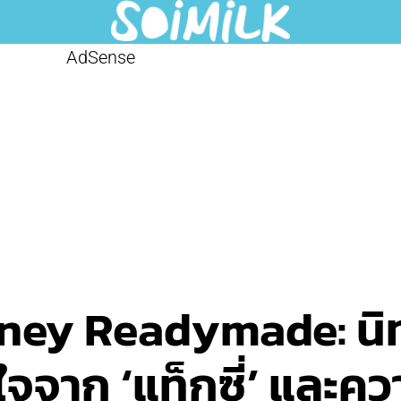
AdSense
ey Readymade: นิทรร
ลใจจาก ‘แท็กซี่’ และ