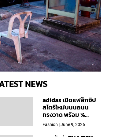
ATEST NEWS
adidas เปิดแฟล็กชิป
สโตร์ใหม่บนนถนน
ทรงวาด พร้อม %
Arabica และคอลเลก
Fashion | June 9, 2026
ชันพิเศษเฉพาะสาขา