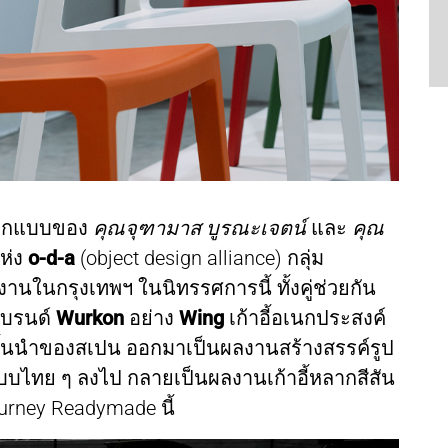
รออกแบบของ
คุณจุฑามาส บูรณะเจตน์
และ
คุณ
แห่ง
o-d-a
(object design alliance) กลุ่ม
านในกรุงเทพฯ ในนิทรรศการนี้ ทั้งคู่ช่วยกัน
แบรนด์
Wurkon
อย่าง
Wing
เก้าอี้อเนกประสงค์
์ชั้นนำของสเปน ออกมาเป็นผลงานสร้างสรรค์รูป
แบบไทย ๆ ลงไป กลายเป็นผลงานเก้าอี้หลากสีสัน
urney Readymade นี้