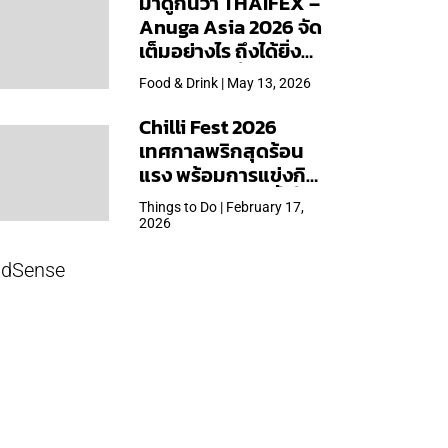
มาดูกันว่า THAIFEX –
Anuga Asia 2026 จัด
เต็มอย่างไร ถึงได้ยิ่ง
ใหญ่สุดเท่าที่เคยจัดมา
Food & Drink | May 13, 2026
Chilli Fest 2026
เทศกาลพริกสุดร้อน
แรง พร้อมการแข่งกิน
พริก จัด 28 มี.ค.นี้ ที่โรง
Things to Do | February 17,
แรมคิมป์ตัน มาลัยฯ
2026
dSense