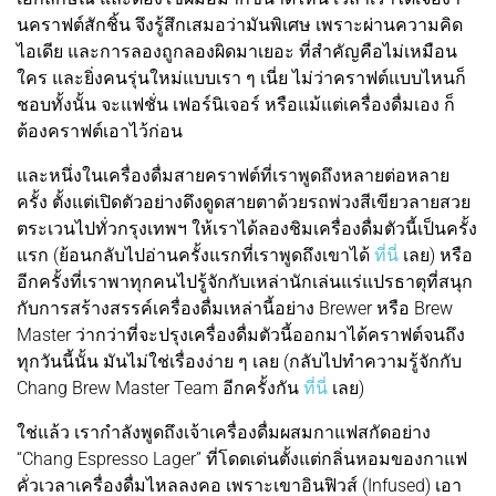
นคราฟต์สักชิ้น จึงรู้สึกเสมอว่ามันพิเศษ เพราะผ่านความคิด
ไอเดีย และการลองถูกลองผิดมาเยอะ ที่สำคัญคือไม่เหมือน
ใคร และยิ่งคนรุ่นใหม่แบบเรา ๆ เนี่ย ไม่ว่าคราฟต์แบบไหนก็
ชอบทั้งนั้น จะแฟชั่น เฟอร์นิเจอร์ หรือแม้แต่เครื่องดื่มเอง ก็
ต้องคราฟต์เอาไว้ก่อน
และหนึ่งในเครื่องดื่มสายคราฟต์ที่เราพูดถึงหลายต่อหลาย
ครั้ง ตั้งแต่เปิดตัวอย่างดึงดูดสายตาด้วยรถพ่วงสีเขียวลายสวย
ตระเวนไปทั่วกรุงเทพฯ ให้เราได้ลองชิมเครื่องดื่มตัวนี้เป็นครั้ง
แรก (ย้อนกลับไปอ่านครั้งแรกที่เราพูดถึงเขาได้
ที่นี่
เลย) หรือ
อีกครั้งที่เราพาทุกคนไปรู้จักกับเหล่านักเล่นแร่แปรธาตุที่สนุก
กับการสร้างสรรค์เครื่องดื่มเหล่านี้อย่าง Brewer หรือ Brew
Master ว่ากว่าที่จะปรุงเครื่องดื่มตัวนี้ออกมาได้คราฟต์จนถึง
ทุกวันนี้นั้น มันไม่ใช่เรื่องง่าย ๆ เลย (กลับไปทำความรู้จักกับ
Chang Brew Master Team อีกครั้งกัน
ที่นี่
เลย)
ใช่แล้ว เรากำลังพูดถึงเจ้าเครื่องดื่มผสมกาแฟสกัดอย่าง
“Chang Espresso Lager” ที่โดดเด่นตั้งแต่กลิ่นหอมของกาแฟ
คั่วเวลาเครื่องดื่มไหลลงคอ เพราะเขาอินฟิวส์ (Infused) เอา