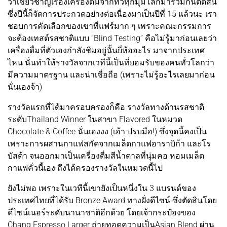
ว่าเชี่ยวชาญเรื่องเครื่องดื่มจากทั่วทุกมุมโลกมารวมกันตัดสิน
ซึ่งปีนี้ก็จัดการประกวดอย่างต่อเนื่องมาเป็นปีที่ 15 แล้วนะ เรา
ชอบการคัดเลือกของเขาที่แฟร์มาก ๆ เพราะคณะกรรมการ
จะต้องเทสต์รสชาติแบบ “Blind Testing” คือไม่รู้มาก่อนเลยว่า
เครื่องดื่มที่ตัวเองกำลังชิมอยู่นั้นยี่ห้ออะไร มาจากประเทศ
ไหน นั่นทำให้รางวัลจากเวทีนี้เป็นที่ยอมรับของคนทั่วโลกว่า
มีความมาตรฐาน และน่าเชื่อถือ (เพราะไม่รู้อะไรเลยมาก่อน
นั่นเองจ้า)
รางวัลแรกที่ได้มาครอบครองก็คือ รางวัลทางด้านรสชาติ
ระดับThailand Winner ในสาขา Flavored ในหมวด
Chocolate & Coffee นั่นเองงง (เอ้า ปรบมือ!) ซึ่งจุดนี้คงเป็น
เพราะการผสานกาแฟสกัดจากเมล็ดกาแฟอาราบิก้า และโร
บัสต้า จนออกมาเป็นเครื่องดื่มสีน้ำตาลที่นุ่มคอ หอมเมล็ด
กาแฟคั่วนี้เอง ถึงได้ครองรางวัลในหมวดนี้ไป
ยังไม่พอ เพราะในเวทีนี้เขายังเป็นหนึ่งใน 3 แบรนด์ของ
ประเทศไทยที่ได้รับ Bronze Award ทางฝั่งดีไซน์ ซึ่งตัดสินโดย
ดีไซน์เนอร์ระดับนานาชาติอีกด้วย โดยเจ้ากระป๋องของ
Chang Espresso Larger ถ่ายทอดความเป็นAsian Blend ผ่าน