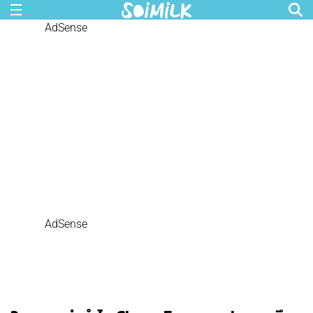
AdSense
AdSense