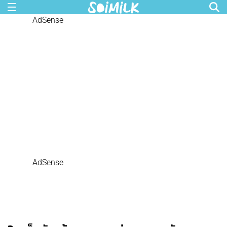
AdSense
AdSense