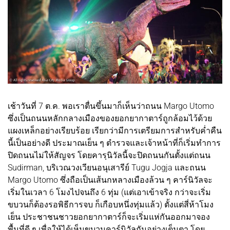
เช้าวันที่ 7 ต.ค. พอเราตื่นขึ้นมาก็เห็นว่าถนน Margo Utomo
ซึ่งเป็นถนนหลักกลางเมืองของยอกยากาตาร์ถูกล้อมไว้ด้วย
แผงเหล็กอย่างเรียบร้อย เรียกว่ามีการเตรียมการสำหรับค่ำคืน
นี้เป็นอย่างดี ประมาณเย็น ๆ ตำรวจและเจ้าหน้าที่ก็เริ่มทำการ
ปิดถนนไม่ให้สัญจร โดยคารฺนิวัลนี้จะปิดถนนกันตั้งแต่ถนน
Sudirman, บริเวณวงเวียนอนุเสารีย์ Tugu Jogja และถนน
Margo Utomo ซึ่งถือเป็นเส้นกหลางเมืองล้วน ๆ คาร์นิวัลจะ
เริ่มในเวลา 6 โมงไปจนถึง 6 ทุ่ม (แต่เอาเข้าจริง กว่าจะเริ่ม
ขบวนก็ต้องรอพิธีการจบ ก็เกือบหนึ่งทุ่มแล้ว) ตั้งแต่สี่ห้าโมง
เย็น ประชาชนชาวยอกยากาตาร์ก็จะเริ่มแห่กันออกมาจอง
พื้นที่ดี ๆ เพื่อให้ได้เห็นขบวนคาร์นิวัลกันอย่างเต็มตา โดย