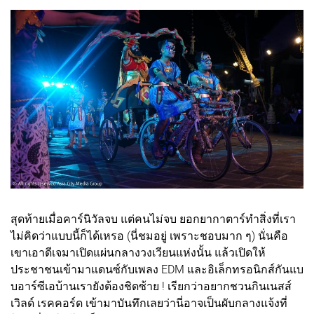
สุดท้ายเมื่อคาร์นิวัลจบ แต่คนไม่จบ ยอกยากาตาร์ทำสิ่งที่เรา
ไม่คิดว่าแบบนี้ก็ได้เหรอ (นี่ชมอยู่ เพราะชอบมาก ๆ) นั่นคือ
เขาเอาดีเจมาเปิดแผ่นกลางวงเวียนแห่งนั้น แล้วเปิดให้
ประชาชนเข้ามาแดนซ์กับเพลง EDM และอิเล็กทรอนิกส์กันแบ
บอาร์ซีเอบ้านเรายังต้องชิดซ้าย ! เรียกว่าอยากชวนกินเนสส์
เวิลด์ เรคคอร์ด เข้ามาบันทึกเลยว่านี่อาจเป็นผับกลางแจ้งที่