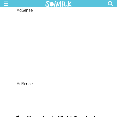
AdSense
AdSense