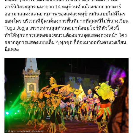
คาร์นิวัลจะถูกขนมาจาก 14 หมู่บ้านทั่วเมืองยอกยากาตาร์
ออกมาแสดงแสนยานุภาพของแต่ละหมู่บ้านกันแบบไม่มีใคร
ยอมใคร บริเวณที่มีู้คนต้องการพื้นที่มากที่สุดหนีไม่พ้นวงเวียน
Tugu Jogja เพราะท่านสุลต่านจะมานั่งชมโชว์ที่หัวโค้งนี้
ทำให้ทุกหการแสดงของขบวนต้องมาหยุดแสดงตรงหน้า ใคร
อยากดูการแสดงแบบเต็ม ๆ ทุกชุด ก็ต้องมาออกันตรงวงเวียน
นี่แหละ