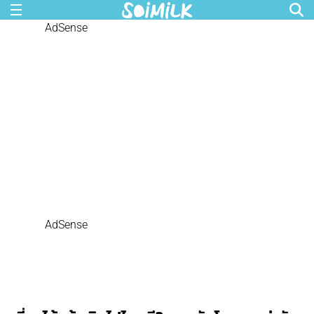
AdSense
AdSense