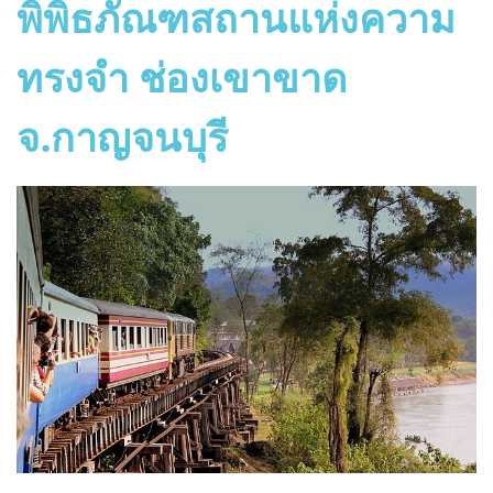
พิพิธภัณฑสถานแห่งความ
ทรงจำ ช่องเขาขาด
จ.กาญจนบุรี