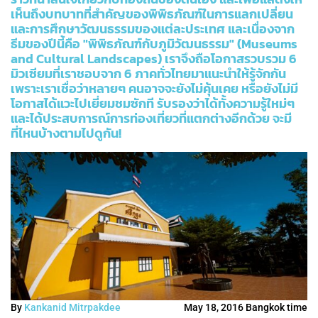
เห็นถึงบทบาทที่สำคัญของพิพิธภัณฑ์ในการแลกเปลี่ยน
และการศึกษาวัฒนธรรมของแต่ละประเทศ และเนื่องจาก
ธีมของปีนี้คือ "พิพิธภัณฑ์กับภูมิวัฒนธรรม" (Museums
and Cultural Landscapes) เราจึงถือโอกาสรวบรวม 6
มิวเซียมที่เราชอบจาก 6 ภาคทั่วไทยมาแนะนำให้รู้จักกัน
เพราะเราเชื่อว่าหลายๆ คนอาจจะยังไม่คุ้นเคย หรือยังไม่มี
โอกาสได้แวะไปเยี่ยมชมซักที รับรองว่าได้ทั้งความรู้ใหม่ๆ
และได้ประสบการณ์การท่องเที่ยวที่แตกต่างอีกด้วย จะมี
ที่ไหนบ้างตามไปดูกัน!
By
Kankanid Mitrpakdee
May 18, 2016 Bangkok time