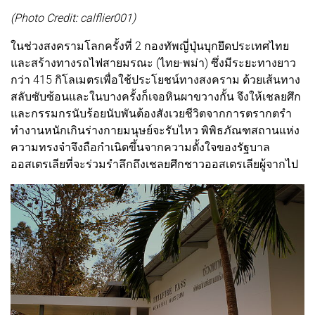
(Photo Credit: calflier001)
ในช่วงสงครามโลกครั้งที่ 2 กองทัพญี่ปุ่นบุกยึดประเทศไทย
และสร้างทางรถไฟสายมรณะ (ไทย-พม่า) ซึ่งมีระยะทางยาว
กว่า 415 กิโลเมตรเพื่อใช้ประโยชน์ทางสงคราม ด้วยเส้นทาง
สลับซับซ้อนและในบางครั้งก็เจอหินผาขวางกั้น จึงให้เชลยศึก
และกรรมกรนับร้อยนับพันต้องสังเวยชีวิตจากการตรากตรำ
ทำงานหนักเกินร่างกายมนุษย์จะรับไหว พิพิธภัณฑสถานแห่ง
ความทรงจำจึงถือกำเนิดขึ้นจากความตั้งใจของรัฐบาล
ออสเตรเลียที่จะร่วมรำลึกถึงเชลยศึกชาวออสเตรเลียผู้จากไป