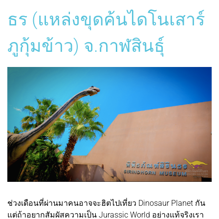
ธร (แหล่งขุดค้นไดโนเสาร์
ภูกุ้มข้าว) จ.กาฬสินธุ์
ช่วงเดือนที่ผ่านมาคนอาจจะฮิตไปเที่ยว Dinosaur Planet กัน
แต่ถ้าอยากสัมผัสความเป็น Jurassic World อย่างแท้จริงเรา