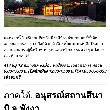
นอกจากนี้ในบริเวณเดียวกันนี้ยังมีบ้านดำแกลเลอรี่ซึ่งจัด
แสดงผลงานของอ.ถวัลย์ด้วย ถ้าใครเป็นแฟนคลับศิลปินมาก
ความสามารถผู้นี้หรือชอบดูงานสถาปัตยกรรมสวยๆ แปลกตา
ต้องห้ามพลาด!
414 หมู่ 13 ต.นางแล อ.เมือง จ.เชียงราย เวลาทำการ ทุกวัน
9.00-17.00 น. (ปิดพักเที่ยง 12.00-13.00 น.)โทร.053-776-333
เข้าชมฟรี
ภาคใต้:
อนุสรณ์สถานสึนา
มิ จ.พังงา