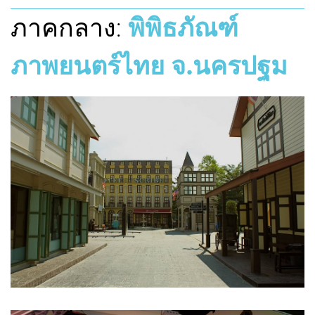
ภาคกลาง:
พิพิธภัณฑ์
ภาพยนตร์ไทย จ.นครปฐม