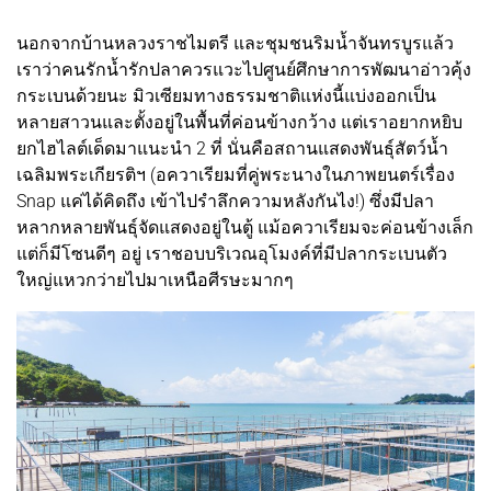
นอกจากบ้านหลวงราชไมตรี และชุมชนริมน้ำจันทรบูรแล้ว
เราว่าคนรักน้ำรักปลาควรแวะไปศูนย์ศึกษาการพัฒนาอ่าวคุ้ง
กระเบนด้วยนะ มิวเซียมทางธรรมชาติแห่งนี้แบ่งออกเป็น
หลายสาวนและตั้งอยู่ในพื้นที่ค่อนข้างกว้าง แต่เราอยากหยิบ
ยกไฮไลต์เด็ดมาแนะนำ 2 ที่ นั่นคือสถานแสดงพันธุ์สัตว์น้ำ
เฉลิมพระเกียรติฯ (อควาเรียมที่คู่พระนางในภาพยนตร์เรื่อง
Snap แค่ได้คิดถึง เข้าไปรำลึกความหลังกันไง!) ซึ่งมีปลา
หลากหลายพันธุ์จัดแสดงอยู่ในตู้ แม้อควาเรียมจะค่อนข้างเล็ก
แต่ก็มีโซนดีๆ อยู่ เราชอบบริเวณอุโมงค์ที่มีปลากระเบนตัว
ใหญ่แหวกว่ายไปมาเหนือศีรษะมากๆ