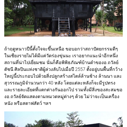
ถ้าฤดูหนาวปีนี้ตั้งใจจะขึ้นเหนือ ขอบอกว่าสถาปัตยกรรมดีๆ
ในเชียงรายไม่ได้มีแค่วัดร่องขุ่นนะ เราอยากแนะนำอีกหนึ่ง
สถานที่น่าไปเยี่ยมชม นั่นก็คือพิพิธภัณฑ์บ้านดำของอ.ถวัลย์
ดัชนี ศิลปินแห่งชาติผู้ล่วงลับไปเมื่อปี 2557 ตั้งอยู่บนพื้นที่กว้าง
ใหญ่นี้ประกอบไปด้วยสิ่งปลูกสร้างสไตล์ล้านช้าง ล้านนา และ
สุวรรณภูมิจำนวนกว่า 40 หลัง โดยแต่ละหลังก็จะมีรูปทรง
และรายละเอียดที่แตกต่างกันออกไป รวมทั้งมีสิ่งของสะสมขอ
งอ.ถวัลย์จัดแสดงตามหมวดหมู่ต่างๆ ด้วย ไม่ว่าจะเป็นเครื่อง
หนัง หรือสตาฟสัตว์ ฯลฯ