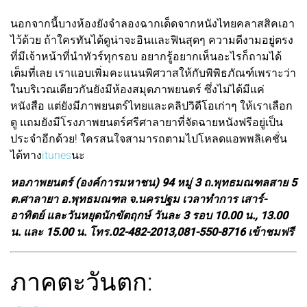
นอกจากนี้บางห้องยังจำลองฉากเด็ดจากหนังไทยคลาสสิคเอา
ไว้ด้วย ถ้าใครทันได้ดูน่าจะอินและฟินสุดๆ ความดีงามอยู่ตรง
ที่มีเจ้าหน้าที่นำทัวร์ทุกรอบ อยากรู้อยากเห็นอะไรก็ถามได้
เต็มที่เลย เราแอบเพิ่มคะแนนพิศวาสให้กับพิพิธภัณฑ์เพราะว่า
ในบริเวณเดียวกันยังมีห้องสมุดภาพยนตร์ ซึ่งไม่ได้มีแค่
หนังสือ แต่ยังมีภาพยนตร์ไทยและคลิปวิดีโอเก่าๆ ให้เราเลือก
ดู แถมยังมีโรงภาพยนตร์ศรีศาลายาที่จัดฉายหนังฟรีอยู่เป็น
ประจำอีกด้วย! ใครสนใจสามารถตามไปโหลดแอพพลิเคชั่น
ได้ทาง
itunes
นะ
หอภาพยนตร์ (องค์การมหาชน) 94 หมู่ 3 ถ.พุทธมณฑลสาย 5
ต.ศาลายา อ.พุทธมณฑล จ.นครปฐม เวลาทำการ เสาร์-
อาทิตย์ และวันหยุดนักขัตฤกษ์ วันละ 3 รอบ 10.00 น., 13.00
น. และ 15.00 น. โทร.02-482-2013,081-550-8716 เข้าชมฟรี
ภาคตะวันตก: