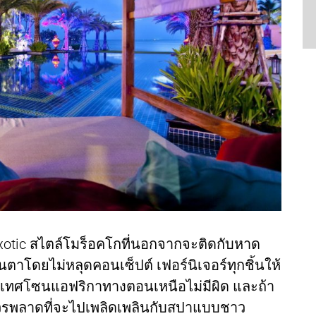
ด exotic สไตล์โมร็อคโกที่นอกจากจะติดกับหาด
าโดยไม่หลุดคอนเซ็ปต์ เฟอร์นิเจอร์ทุกชิ้นให้
ะเทศโซนแอฟริกาทางตอนเหนือไม่มีผิด และถ้า
่ควรพลาดที่จะไปเพลิดเพลินกับสปาแบบชาว