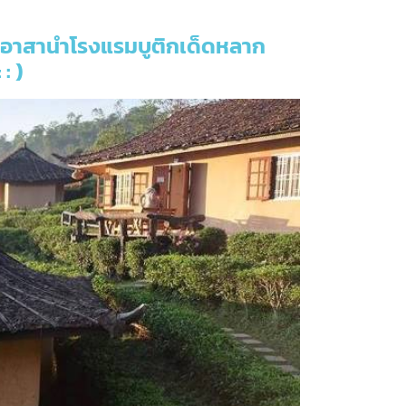
ราขออาสานำโรงแรมบูติกเด็ดหลาก
: )