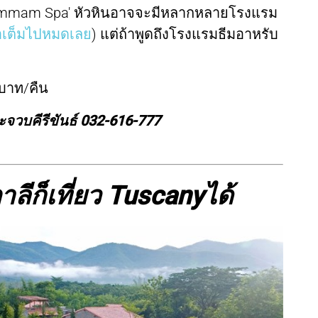
'Hammam Spa' หัวหินอาจจะมีหลากหลายโรงแรม
นมาเต็มไปหมดเลย
) แต่ถ้าพูดถึงโรงแรมธีมอาหรับ
 บาท/คืน
จวบคีรีขันธ์ 032-616-777
าลีก็เที่ยว Tuscanyได้