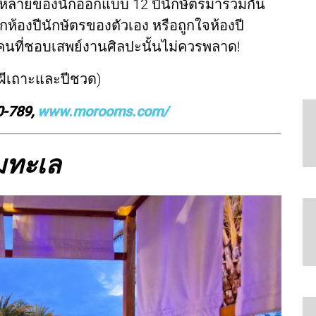
ากหลายของนักออกแบบ 12 ปีนักษัตรมารวมกัน
กห้องปีนักษัตรของตัวเอง หรือถูกใจห้องปี
าคนที่ชอบเสพย์งานศิลปะนั้นไม่ควรพลาด!
องผีเถาะและปีชวด)
0-789,
www.morooms.com/
ิมทะเล