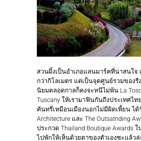
สวนผึ้งเป็นอำเภอแลนมาร์คที่น่าสนใจ 
กว่ากิโลเมตร แต่เป็นจุดศูนย์รวมของร
นิยมตลอดกาลก็คงจะหนีไม่พ้น La Tos
Tuscany ให้เรามาฟินกันถึงประเทศไท
คันทรี่เหมือนเมืองนอกไม่มีผิดเพี้ยน ไ
Architecture และ The Outsatnding A
ประกวด Thailand Boutique Awards ในป
ไปพักให้เห็นด้วยตาของตัวเองซะแล้วล่