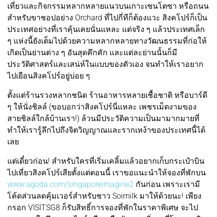
เที่ยวและกิจกรรมหลากหลายแนวบนเกาะเซนโตซา หรือถนน
สำหรับขาชอปอย่าง Orchard ที่ไปกี่ทีก็ต้องแวะ สิงคโปร์ก็เป็น
ประเทศอย่างที่เราคุ้นเคยนั่นแหละ แต่จริง ๆ แล้วประเทศเล็ก
ๆ แห่งนี้ยังเต็มไปด้วยความหลากหลายทางวัฒนธรรมที่ก่อให้
เกิดเป็นย่านต่าง ๆ อันสุดคึกคัก และแต่ละย่านนั้นก็มี
ประวัติศาสตร์และเสน่ห์ในแบบของตัวเอง จนทำให้เราอยาก
ไปเยือนสิงคโปร์อยู่บ่อย ๆ
ตั้งแต่ร้านรวงหลากชนิด ร้านอาหารหลายเชื้อชาติ หรือบาร์ดี
ๆ ให้นั่งชิลล์ (ขอบอกว่าสิงคโปร์นี่แหละ เพชรเม็ดงามของ
สายชิลล์ใกล้บ้านเรา!) ล้วนมีประวัติความเป็นมามากมายที่
ทำให้เรารู้ลึกไปถึงจิตวิญญาณและรากเหง้าของประเทศนี้ได้
เลย
แต่เดี๋ยวก่อน! สำหรับใครที่เริ่มเคลิ้มแล้วอยากเก็บกระเป๋าบิน
ไปเที่ยวสิงคโปร์เสียตั้งแต่ตอนนี้ เราขอแนะนำให้จองที่พักบน
www.agoda.com/singaporeimagine2
กันก่อน เพราะเรามี
โค้ดส่วนลดคุ้มเวอร์สำหรับชาว Soimilk มาให้ด้วยนะ! เพียง
กรอก VISITSG8 ก็รับสิทธิ์การจองที่พักในราคาพิเศษ จะไป