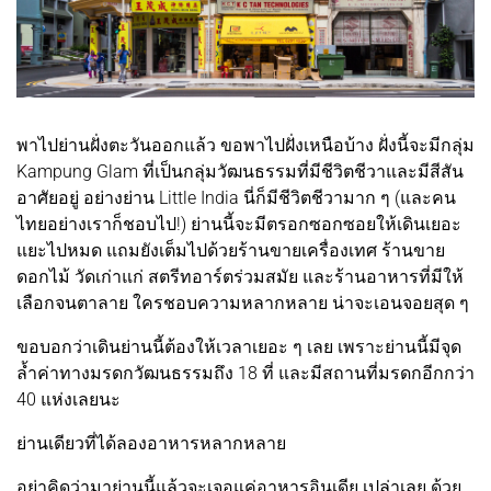
พาไปย่านฝั่งตะวันออกแล้ว ขอพาไปฝั่งเหนือบ้าง ฝั่งนี้จะมีกลุ่ม
Kampung Glam ที่เป็นกลุ่มวัฒนธรรมที่มีชีวิตชีวาและมีสีสัน
อาศัยอยู่ อย่างย่าน Little India นี่ก็มีชีวิตชีวามาก ๆ (และคน
ไทยอย่างเราก็ชอบไป!) ย่านนี้จะมีตรอกซอกซอยให้เดินเยอะ
แยะไปหมด แถมยังเต็มไปด้วยร้านขายเครื่องเทศ ร้านขาย
ดอกไม้ วัดเก่าแก่ สตรีทอาร์ตร่วมสมัย และร้านอาหารที่มีให้
เลือกจนตาลาย ใครชอบความหลากหลาย น่าจะเอนจอยสุด ๆ
ขอบอกว่าเดินย่านนี้ต้องให้เวลาเยอะ ๆ เลย เพราะย่านนี้มีจุด
ล้ำค่าทางมรดกวัฒนธรรมถึง 18 ที่ และมีสถานที่มรดกอีกกว่า
40 แห่งเลยนะ
ย่านเดียวที่ได้ลองอาหารหลากหลาย
อย่าคิดว่ามาย่านนี้แล้วจะเจอแค่อาหารอินเดีย เปล่าเลย ด้วย