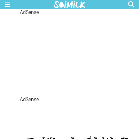
AdSense
AdSense