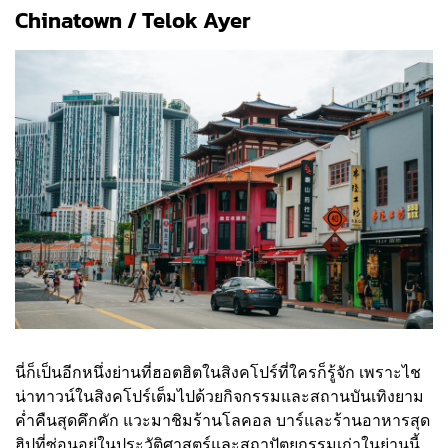
Chinatown / Telok Ayer
นี่ก็เป็นอีกหนึ่งย่านที่ฮอตฮิตในสิงคโปร์ที่ใครก็รู้จัก เพราะไช
น่าทาวน์ในสิงคโปร์เต็มไปด้วยกิจกรรมและสถานบันเทิงยาม
ค่ำคืนสุดคึกคัก แวะมาชิมร้านโลคอล บาร์และร้านอาหารสุด
ฮิปที่ซ่อนอยู่ในประวัติศาสตร์และสถาปัตยกรรมเก่าในย่านนี้