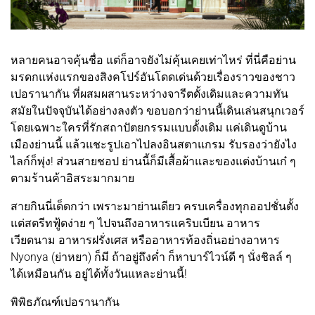
หลายคนอาจคุ้นชื่อ แต่ก็อาจยังไม่คุ้นเคยเท่าไหร่ ที่นี่คือย่าน
มรดกแห่งแรกของสิงคโปร์อันโดดเด่นด้วยเรื่องราวของชาว
เปอรานากัน ที่ผสมผสานระหว่างจารีตดั้งเดิมและความทัน
สมัยในปัจจุบันได้อย่างลงตัว ขอบอกว่าย่านนี้เดินเล่นสนุกเวอร์
โดยเฉพาะใครที่รักสถาปัตยกรรมแบบดั้งเดิม แค่เดินดูบ้าน
เมืองย่านนี้ แล้วแชะรูปเอาไปลงอินสตาแกรม รับรองว่ายังไง
ไลก์ก็พุ่ง! ส่วนสายชอป ย่านนี้ก็มีเสื้อผ้าและของแต่งบ้านเก๋ ๆ
ตามร้านค้าอิสระมากมาย
สายกินนี่เด็ดกว่า เพราะมาย่านเดียว ครบเครื่องทุกออปชั่นตั้ง
แต่สตรีทฟู้ดง่าย ๆ ไปจนถึงอาหารแคริบเบียน อาหาร
เวียดนาม อาหารฝรั่งเศส หรืออาหารท้องถิ่นอย่างอาหาร
Nyonya (ย่าหยา) ก็มี ถ้าอยู่ถึงค่ำ ก็หาบาร์ไวน์ดี ๆ นั่งชิลล์ ๆ
ได้เหมือนกัน อยู่ได้ทั้งวันแหละย่านนี้!
พิพิธภัณฑ์เปอรานากัน