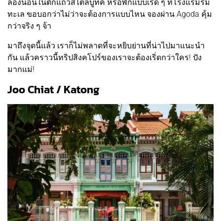
ลองนอนในตึกแถวสไตล์บูทีค หรือพักแบบเริ่ด ๆ ที่โรงแรมริม
ทะเล ขอบอกว่าไม่ว่าจะต้องการแบบไหน จองผ่าน Agoda คุ้ม
กว่าจริง ๆ จ้า
มาถึงจุดนี้แล้ว เราก็ไม่พลาดที่จะหยิบย่านที่น่าไปมาแนะนำ
กัน แล้วคราวนี้ทริปสิงคโปร์ของเราจะต้องเริ่ดกว่าใคร! ปัง
มากแม่!
Joo Chiat / Katong