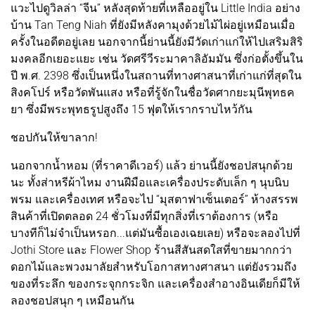
แวะไปดูวิลล่า “จีน” หลังสุดท้ายที่เหลืออยู่ใน Little India อย่าง
บ้าน Tan Teng Niah ที่ยังมีหลังคามุงด้วยไม้ไผ่อยู่เหมือนเมื่อ
ครั้งในอดีตอยู่เลย นอกจากนี้ย่านนี้ยังมีวัดเก่าแก่ให้ไปเสริมสิริ
มงคลอีกเยอะแยะ เช่น วัดศรีวีระมาคาลิอัมมัน ซึ่งก่อตั้งขึ้นใน
ปี พ.ศ. 2398 ซึ่งเป็นหนึ่งในสถานที่ทางศาสนาที่เก่าแก่ที่สุดใน
สิงคโปร์ หรือวัดพันแสง หรือที่รู้จักในชื่อวัดศากยะมุนีพุทธค
ยา ซึ่งมีพระพุทธรูปสูงถึง 15 ฟุตให้เรากราบไหว้กัน
ชอปกันให้ขาลาก!
นอกจากน้ำหอม (ที่ราคาดีเวอร์) แล้ว ย่านนี้ยังชอปสนุกด้วย
นะ ทั้งส่าหรีผ้าไหม งานฝีมือและเครื่องประดับเล็ก ๆ นุบนิบ
พรม และเครื่องเทศ หรือจะไป “มุสตาฟาเซ็นเตอร์” ห้างสรรพ
สินค้าที่เปิดตลอด 24 ชั่วโมงที่มีทุกสิ่งที่เราต้องการ (หรือ
บางทีก็ไม่จำเป็นหรอก...แต่มันซื้อเองเฉยเลย) หรือจะลองไปที่
Jothi Store และ Flower Shop ร้านสีสันสดใสที่ขายมากกว่า
ดอกไม้และพวงมาลัยสำหรับโอกาสทางศาสนา แต่ยังรวมถึง
ของที่ระลึก ของกระจุกกระจิก และเครื่องสำอางอินเดียก็มีให้
ลองชอปสนุก ๆ เหมือนกัน