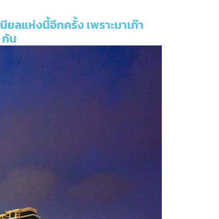
นียลแห่งนี้อีกครั้ง เพราะมาเก๊า
 กัน