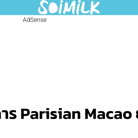
AdSense
การ Parisian Macao ย