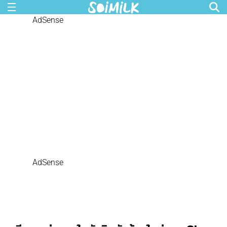
AdSense
AdSense