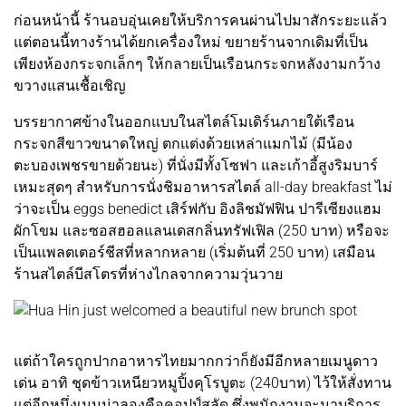
ก่อนหน้านี้ ร้านอบอุ่นเคยให้บริการคนผ่านไปมาสักระยะแล้ว
แต่ตอนนี้ทางร้านได้ยกเครื่องใหม่ ขยายร้านจากเดิมที่เป็น
เพียงห้องกระจกเล็กๆ ให้กลายเป็นเรือนกระจกหลังงามกว้าง
ขวางแสนเชื้อเชิญ
บรรยากาศข้างในออกแบบในสไตล์โมเดิร์นภายใต้เรือน
กระจกสีขาวขนาดใหญ่ ตกแต่งด้วยเหล่าแมกไม้ (มีน้อง
ตะบองเพชรขายด้วยนะ) ที่นั่งมีทั้งโซฟา และเก้าอี้สูงริมบาร์
เหมะสุดๆ สำหรับการนั่งชิมอาหารสไตล์ all-day breakfast ไม่
ว่าจะเป็น eggs benedict เสิร์ฟกับ อิงลิชมัฟฟิน ปารีเซียงแฮม
ผักโขม และซอสฮอลแลนเดสกลิ่นทรัฟเฟิล (250 บาท) หรือจะ
เป็นแพลตเตอร์ชีสที่หลากหลาย (เริ่มต้นที่ 250 บาท) เสมือน
ร้านสไตล์บีสโตรที่ห่างไกลจากความวุ่นวาย
แต่ถ้าใครถูกปากอาหารไทยมากกว่าก็ยังมีอีกหลายเมนูดาว
เด่น อาทิ ชุดข้าวเหนียวหมูปิ้งคุโรบูตะ (240บาท) ไว้ให้สั่งทาน
แต่อีกหนึ่งเมนูน่าลองคือคอปป์สลัด ซึ่งพนักงานจะมาบริการ