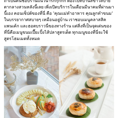
ถ้าเป็นคนชอบร้านแนวน่ารักกุ๊กกิ๊ก ต้องไปที่บ้านสีขาวสบาย
ตากลางสวนหลังนี้เลย เพิ่งเปิดบริการในเดือนมีนาคมที่ผ่านมา
นี้เอง คอนเซ็ปต์ของที่นี่ คือ "คุณแม่ทำอาหาร คุณลูกทำขนม"
ในบรรยากาศสบายๆ เหมือนอยู่บ้าน เราชอบเมนูคลาสสิค
แพนเค้ก และฮอตบราวนี่ของทางร้าน แต่สิ่งที่เป็นจุดเด่นของ
ที่นี่คือเมนูขนมเปี๊ยะปิ้งไส้ปลาสูตรเด็ด ทุกเมนูของที่นี่จะใช้
สูตรโฮมเมดทั้งหมด