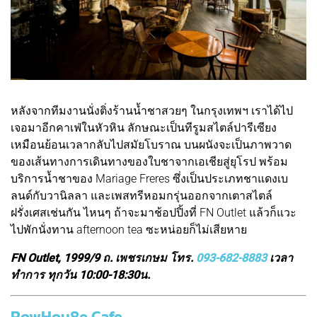
หลังจากทีมงานนั่งติ่งร้านน้ำชาสวยๆ ในกรุงเทพฯ เราได้ไป
เจอมาอีกคาเฟ่ในหัวหิน ลักษณะเป็นทีรูมสไตล์ปารีเซียง
เหมือนย้อนเวลากลับไปสมัยโบราณ บนผนังจะเป็นภาพวาด
ของเส้นทางการเดินทางของใบชาจากเอเชียสู่ยุโรป พร้อม
บริการน้ำชาของ Mariage Freres ซึ่งเป็นประเภทชาแดงเบ
ลนด์กับวานิลลา และเพสทรีหอมกรุ่นออกจากเตาสไตล์
ฝรั่งเศสเช่นกัน ไหนๆ ถ้าจะมาช้อปปิ้งที่ FN Outlet แล้วก็แวะ
ไปพักนั่งทาน afternoon tea ซะหน่อยก็ไม่เสียหาย
FN Outlet, 1999/9 ถ. เพชรเกษม โทร.
093-682-8883
เวลา
ทำการ ทุกวัน 10:00-18:30น.
RowHou8e Cafe