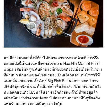
มาเมืองริมทะเลทั้งทีต้องไม่พลาดอาหารทะเลด้วยสิ! บาร์ริม
ทะเลแห่งนี้เป็นส่วนหนึ่งของโรงแรม Hua Hin Marriot Resort
& Spa รีสอร์ทหรูระดับห้าดาวที่เพิ่งเปิดตัวไปเมื่อเดือนมีนาคม
ที่ผ่านมา ลักษณะของโรงแรมจะเป็นสไตล์คอนเทมโพรารีที่
แฝงกลิ่นอายความเป็นไทย Big Fish Bar นอกจากจะบริการ
เสิร์ฟซีฟู้ดกริลล์ รวมทั้งเนื้อสเต็กชิ้นโตแล้ว ยังมาพร้อมกับวิว
ทะเลสุดส่วนตัวแบบพาโนรามาอีกด้วยนะ ถ้ามีที่พักอยู่แล้ว
อย่างน้อยเราว่าควรแบ่งเวลาไปลองทานอาหารทีนี่ดูซักครั้ง
แทนร้านอาหารทะเลเดิมๆ เราว่าคุ้ม