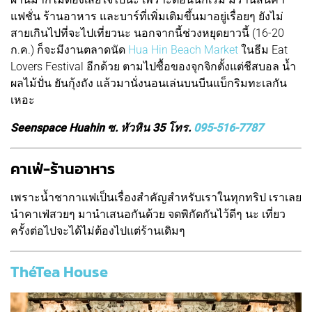
แฟชั่น ร้านอาหาร และบาร์ที่เพิ่มเติมขึ้นมาอยู่เรื่อยๆ ยังไม่
สายเกินไปที่จะไปเที่ยวนะ นอกจากนี้ช่วงหยุดยาวนี้ (16-20
ก.ค.) ก็จะมีงานตลาดนัด
Hua Hin Beach Market
ในธีม Eat
Lovers Festival อีกด้วย ตามไปซื้อของจุกจิกตั้งแต่ชีสบอล น้ำ
ผลไม้ปั่น ยันกุ้งถัง แล้วมานั่งนอนเล่นบนบีนแบ็กริมทะเลกัน
เหอะ
Seenspace Huahin ซ. หัวหิน 35 โทร.
095-516-7787
คาเฟ่-ร้านอาหาร
เพราะน้ำชากาแฟเป็นเรื่องสำคัญสำหรับเราในทุกทริป เราเลย
นำคาเฟ่สวยๆ มานำเสนอกันด้วย จดพิกัดกันไว้ดีๆ นะ เที่ยว
ครั้งต่อไปจะได้ไม่ต้องไปแต่ร้านเดิมๆ
ThéTea House