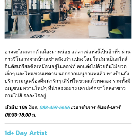
อาจจะไกลจากตัวเมืองมาหน่อย แต่คาเฟ่แห่งนี้เป็นอีกที่ๆ ผ่าน
การรีโนเวทจากบ้านเช่าหลังเก่า แปลงโฉมใหม่มาเป็นสไตล์
อินดัสเตรียลชิคเหมือนอยู่ในลอฟท์ ตกแต่งไปด้วยต้นไม้ขวด
เล็กๆ และไฟแขวนเพดาน นอกจากเมนูกาแฟแล้ว ทางร้านยัง
บริการเมนูเครื่องดื่มน่ารักๆ เสิร์ฟในขวดแก้วทดลอง รวมทั้งมี
เมนูขนมหวานใหม่ๆ ที่น่าลองอย่าง เครปเค้กชาโคลงาขาว
ตามไปสิ รออะไรอยู่
หัวหิน 106 โทร.
088-459-5656
เวลาทำการ จันทร์-เสาร์
08:30-18:00 น.
1d+ Day Artist