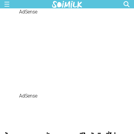
AdSense
AdSense