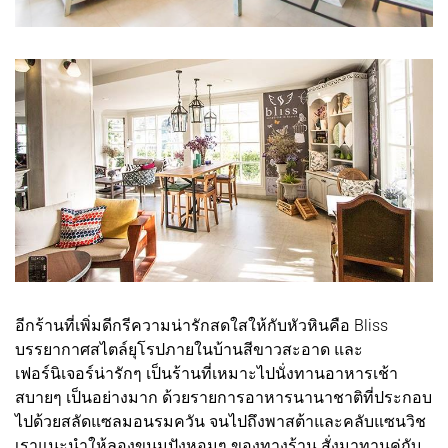
อีกร้านที่เพิ่มดีกรีความน่ารักสดใสให้กับหัวหินคือ Bliss
บรรยากาศสไตล์ยุโรปภายในบ้านสีขาวสะอาด และ
เฟอร์นิเจอร์น่ารักๆ เป็นร้านที่เหมาะไปนั่งทานอาหารเช้า
สบายๆ เป็นอย่างมาก ด้วยรายการอาหารนานาชาติที่ประกอบ
ไปด้วยสลัดแซลมอนรมควัน จนไปถึงพาสต้าและคลับแซนวิช
เราแนะนำให้ลองขนมปังหอมๆ ของทางร้าน สั่งมาทานคู่กับ