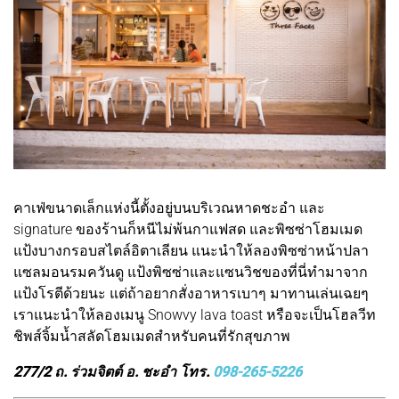
คาเฟ่ขนาดเล็กแห่งนี้ตั้งอยู่บนบริเวณหาดชะอำ และ
signature ของร้านก็หนีไม่พ้นกาแฟสด และพิซซ่าโฮมเมด
แป้งบางกรอบสไตล์อิตาเลียน แนะนำให้ลองพิซซ่าหน้าปลา
แซลมอนรมควันดู แป้งพิซซ่าและแซนวิชของที่นี่ทำมาจาก
แป้งโรตีด้วยนะ แต่ถ้าอยากสั่งอาหารเบาๆ มาทานเล่นเฉยๆ
เราแนะนำให้ลองเมนู Snowvy lava toast หรือจะเป็นโฮลวีท
ชิพส์จิ้มน้ำสลัดโฮมเมดสำหรับคนที่รักสุขภาพ
277/2 ถ. ร่วมจิตต์ อ. ชะอำ โทร.
098-265-5226