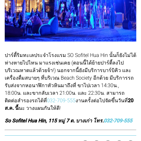
ปาร์ตี้ริมทะเลประจำโรงแรม SO Sofitel Hua Hin นั้นก็ยังไม่ได้
ห่างหายไปไหน มาแรงเช่นเคย (ตอนนี้ได้ย้ายปาร์ตี้ลงไป
บริเวณหาดแล้วด้วยจ้า!) นอกจากนี้ยังมีบริการบาร์บิคิว และ
เครื่องดื่มสบายๆ ที่บริเวณ Beach Society อีกด้วย มีบริการรถ
รับส่งจากหอนาฬิกาหัวหินมาถึงที่ ขาไปเวลา 14:30น.,
18:00น. และขากลับเวลา 21:00น. และ 22:30น. สามารถ
ติดต่อสำรองรถได้ที่
032-709-555
งานครั้งต่อไปจัดขึ้นวันที่
20
ส.ค. นี้
นะ วางแผนกันให้ดี!
So Sofitel Hua Hin, 115 หมู่ 7 ต. บางเก่า โทร.
032-709-555