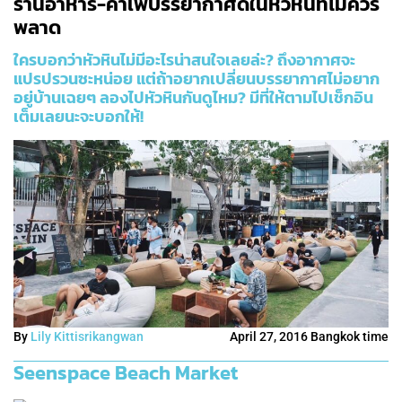
ร้านอาหาร-คาเฟ่บรรยากาศดีในหัวหินที่ไม่ควร
พลาด
ใครบอกว่าหัวหินไม่มีอะไรน่าสนใจเลยล่ะ? ถึงอากาศจะ
แปรปรวนซะหน่อย แต่ถ้าอยากเปลี่ยนบรรยากาศไม่อยาก
อยู่บ้านเฉยๆ ลองไปหัวหินกันดูไหม? มีที่ให้ตามไปเช็กอิน
เต็มเลยนะจะบอกให้!
By
Lily Kittisrikangwan
April 27, 2016 Bangkok time
Seenspace Beach Market