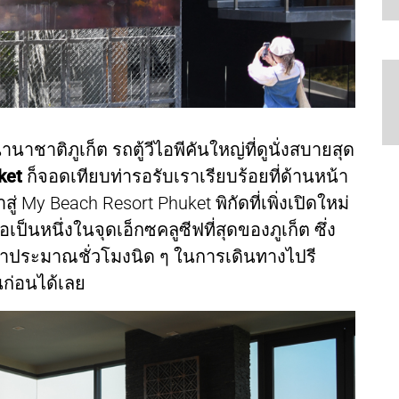
าชาติภูเก็ต รถตู้วีไอพีคันใหญ่ที่ดูนั่งสบายสุด
ket
ก็จอดเทียบท่ารอรับเราเรียบร้อยที่ด้านหน้า
ู่ My Beach Resort Phuket พิกัดที่เพิ่งเปิดใหม่
ป็นหนึ่งในจุดเอ็กซคลูซีฟที่สุดของภูเก็ต ซึ่ง
ลาประมาณชั่วโมงนิด ๆ ในการเดินทางไปรี
นก่อนได้เลย