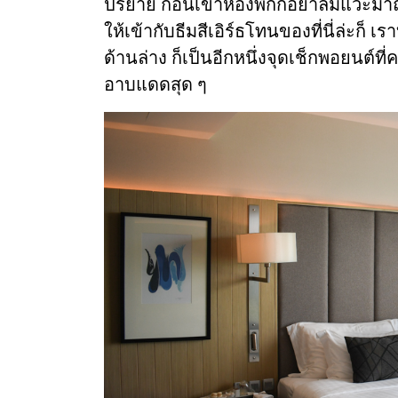
ปริยาย ก่อนเข้าห้องพักก็อย่าลืมแวะมาถ
ให้เข้ากับธีมสีเอิร์ธโทนของที่นี่ล่ะก็ เ
ด้านล่าง ก็เป็นอีกหนึ่งจุดเช็กพอยนต์ที
อาบแดดสุด ๆ