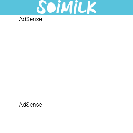
AdSense
AdSense