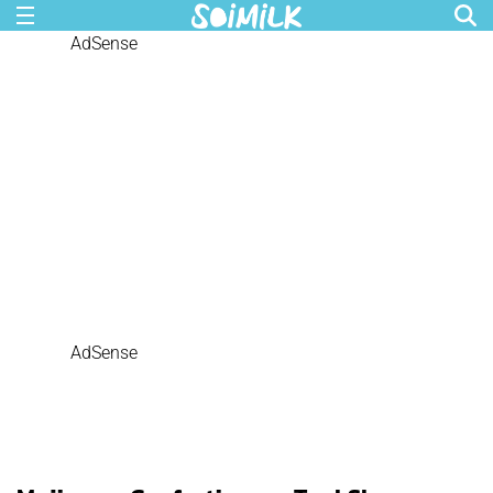
AdSense
AdSense