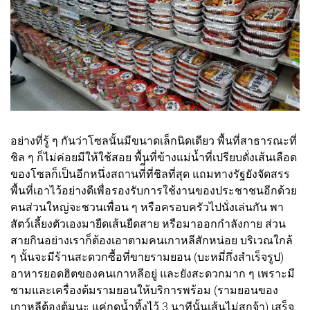
อย่างที่รู้ ๆ กันว่าโซลนั้นมีขนาดเล็กนิดเดียว พื้นที่สาธารณะที่
ชิล ๆ ก็ไม่ค่อยมีให้ใช้สอย พื้นที่ข้างแม่น้ำที่เปรียบดั่งเส้นเลือด
ของโซลก็เป็นอีกหนึ่งสถานที่ี่ที่ชิลที่สุด แถมทางรัฐยังจัดสรร
พื้นที่เอาไว้อย่างดีเพื่อรองรับการใช้งานของประชาชนอีกด้วย
คนส่วนใหญ่จะชวนเพื่อน ๆ หรือครอบครัวไปนั่งเล่นกัน พา
สัตว์เลี้ยงตัวเองมายืดเส้นยืดสาย หรือมาออกกำลังกาย ส่วน
สายกินอย่างเราก็ต้องเอาตามคนเกาหลีสักหน่อย บริเวณใกล้
ๆ นั้นจะมีร้านสะดวกซื้อที่ขายรามยอน (บะหมี่กึ่งสำเร็จรูป)
อาหารยอดฮิตของคนเกาหลีอยู่ และยังสะดวกมาก ๆ เพราะมี
ชามและเครื่องต้มรามยอนให้บริการพร้อม (รามยอนของ
เกาหลีต้องต้มนะ แค่กดน้ำทิ้งไว้ 3 นาทีนั้นเส้นไม่สุกจ้า) เสร็จ