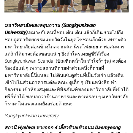
มหาวิทยาลัยซองคยุนกวาน (Sungkyunkwan
University)
เหมาะกับคนที่ชอบเดิน เดิน แล้วก็เดิน รวมไปถึง
ชอบดูสถาปัตยกรรมแบบวัดวังในยุคโซชอนอีกด้วย เพราะตัว
มหาวิทยาลัยค่อนข้างไกลจากสถานีรถไฟฮเยฮวาพอสมควร
แต่ถ้าได้มาจะต้องชอบแน่ ๆ ยิ่งถ้าใครเคยดูซีรีส์เรื่อง
Sungkyunkwan Scandal (บัณฑิตหน้าใส หัวใจว้าวุ่น) คงต้อง
ร้องอ๋อแน่ ๆ เพราะสถานที่ถ่ายทำส่วนหนึ่งก็ถ่ายที่
มหาวิทยาลัยนี้นี่แหละ ไปเดินเล่นดูส่วนที่เป็นวังเก่า แล้วเดิน
เข้าไปในส่วนอาคารแต่ละคณะ ดูเด็ก ๆ เรียนหนังสือ ทำ
กิจกรรม เข้าห้องสมุดและพิพิธภัณฑ์ของมหาวิทยาลัยที่เข้าได้
ฟรีก็ทำได้ ขอบอกว่าร้านอาหารและคาเฟ่รอบ ๆ มหาวิทยาลัย
ก็ราคาไม่แพงแถมยังอร่อยด้วยนะ
Sungkyunkwan University
สถานี Hyehwa ทางออก 4 เลี้ยวซ้ายเข้าถนน Daemyeong