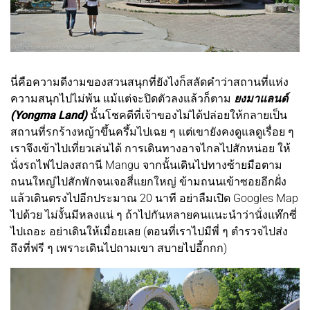
นี่คือความดีงามของสวนสนุกที่ยังไงก็สลัดคำว่าสถานที่แห่ง
ความสนุกไปไม่พ้น แม้แต่จะปิดตัวลงแล้วก็ตาม
ยงมาแลนด์
(Yongma Land)
นั้นโชคดีที่เจ้าของไม่ได้ปล่อยให้กลายเป็น
สถานที่รกร้างหญ้าขึ้นครึ้มไปเฉย ๆ แต่เขายังคงดูแลดูเรื่อย ๆ
เราจึงเข้าไปเที่ยวเล่นได้ การเดินทางอาจไกลไปสักหน่อย ให้
นั่งรถไฟไปลงสถานี Mangu จากนั้นเดินไปทางซ้ายมือตาม
ถนนใหญ่ไปสักพักจนเจอสี่แยกใหญ่ ข้ามถนนเข้าซอยอีกฝั่ง
แล้วเดินตรงไปอีกประมาณ 20 นาที อย่าลืมเปิด Googles Map
ไปด้วย ไม่งั้นมีหลงแน่ ๆ ถ้าไปกันหลายคนแนะนำว่านั่งแท๊กซี่
ไปเถอะ อย่าเดินให้เมื่อยเลย (ตอนที่เราไปมีพี่ ๆ ตำรวจไปส่ง
ถึงที่ฟรี ๆ เพราะเดินไปถามเขา สบายไปอี้กกก)