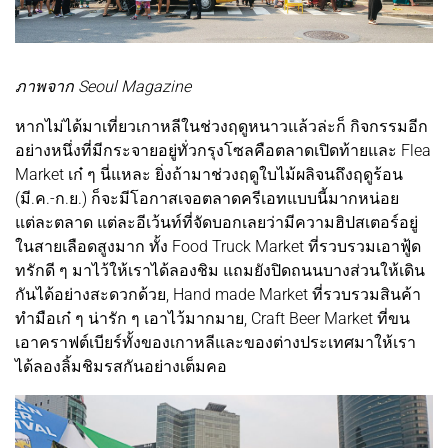
ภาพจาก Seoul Magazine
หากไม่ได้มาเที่ยวเกาหลีในช่วงฤดูหนาวแล้วล่ะก็ กิจกรรมอีก
อย่างหนึ่งที่มีกระจายอยู่ทั่วกรุงโซลคือตลาดเปิดท้ายและ Flea
Market เก๋ ๆ นี่แหละ ยิ่งถ้ามาช่วงฤดูใบไม้ผลิจนถึงฤดูร้อน
(มี.ค.-ก.ย.) ก็จะมีโอกาสเจอตลาดครีเอทแบบนี้มากหน่อย
แต่ละตลาด แต่ละอีเว้นท์ที่จัดบอกเลยว่ามีความฮิปสเตอร์อยู่
ในสายเลือดสูงมาก ทั้ง Food Truck Market ที่รวบรวมเอาฟู้ด
ทรักดี ๆ มาไว้ให้เราได้ลองชิม แถมยังปิดถนนบางส่วนให้เดิน
กันได้อย่างสะดวกด้วย, Hand made Market ที่รวบรวมสินค้า
ทำมือเก๋ ๆ น่ารัก ๆ เอาไว้มากมาย, Craft Beer Market ที่ขน
เอาคราฟต์เบียร์ทั้งของเกาหลีและของต่างประเทศมาให้เรา
ได้ลองลิ้มชิมรสกันอย่างเต็มคอ