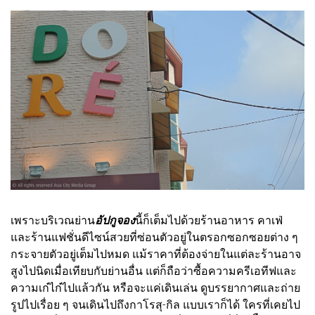
เพราะบริเวณย่าน
อัปกูจอง
นี้ก็เต็มไปด้วยร้านอาหาร คาเฟ่
และร้านแฟชั่นดีไซน์สวยที่ซ่อนตัวอยู่ในตรอกซอกซอยต่าง ๆ
กระจายตัวอยู่เต็มไปหมด แม้ราคาที่ต้องจ่ายในแต่ละร้านอาจ
สูงไปนิดเมื่อเทียบกับย่านอื่น แต่ก็ถือว่าซื้อความครีเอทีฟและ
ความเก๋ไก๋ไปแล้วกัน หรือจะแค่เดินเล่น ดูบรรยากาศและถ่าย
รูปไปเรื่อย ๆ จนเดินไปถึงกาโรสุ-กิล แบบเราก็ได้ ใครที่เคยไป