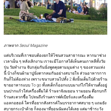
ภาพจาก Seoul Magazine
แต่บริเวณที่เราชอบต้องยกให้โซนสวนสาธารณะ หากมาช่วง
เวลาเย็น ๆ หลังเลิกงาน เราจะมีโอกาสได้เห็นคนเกาหลีทั้งวัย
รุ่น วัยทำงาน จับกลุ่มกันนั่งพูดคุยตามมุมต่าง ๆ ของสวนแห่ง
นี้ บ้างก็ขนผ้ามาปูนั่งตากลมกันอย่างสบายใจ ส่วนอาหารการ
กินก็ไม่ต้องห่วง เพราะขนาบสวนไปทั้ง 2 ฝั่งนั้นเต็มไปด้วยร้าน
ขายอาหารแบบ To go ทั้งสเต็กก็ออกแบบมาเก๋ไก๋ให้จานตั้งอยู่
บนปากแก้วใส่เครื่องดื่มได้ ร้านจาจังมยอน รามยอน ต๊อกบกกี
ร้านสะดวกซื้อ ไปจนถึงร้านคราฟต์เบียร์และเครื่องดื่ม
แอลกอฮอล์ ใครที่อยากสังสรรค์ในบรรยากาศสบาย ๆ แถมยัง
สบายกระเป๋าด้วย ก็ลองมาที่ยอนนัมดงได้เลย แต่มาช้าระวัง