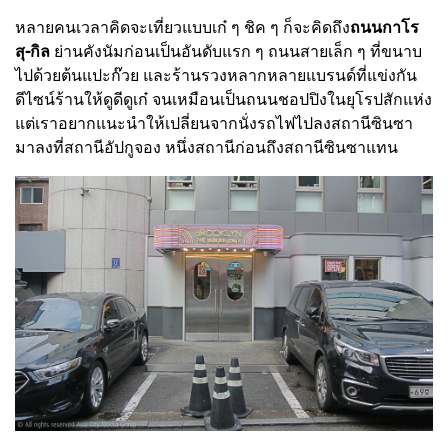
หลายคนเวลาคิดจะเที่ยวแบบเก๋ ๆ ชิค ๆ ก็จะคิดถึง
ถนนกาโร
สุ-กิล
ย่านคังนัมก่อนเป็นอันดับแรก ๆ ถนนสายเล็ก ๆ ที่ขนาบ
ไปด้วยต้นแปะก๊วย และร้านรวงหลากหลายแบรนด์ที่แข่งกัน
ดีไซน์ร้านให้ดูดีดูเก๋ จนเหมือนเป็นถนนชอปปิงในยุโรปสักแห่ง
แต่เราอยากแนะนำให้เปลี่ยนจากนั่งรถไฟไปลงสถานีซินซา
มาลงที่สถานีอัปกูจอง หนึ่งสถานีก่อนถึงสถานีซินซาแทน