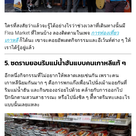
ใครที่สงสัยว่าแล้วจะรู้ได้อย่างไรว่าช่วงเวลาที่เดินทางนั้นมี
Flea Market ที่ไหนบ้าง ลองติดตามในเพจ
การท่องเที่ยว
เกาหลี
ก็ได้นะ เขาจะคอยอัพเดตกิจกรรมและอีเว้นท์ต่าง ๆ ให้
เราได้รู้อยู่แล้ว
5. ซดรามยอนริมแม่น้ำฮันแบบคนเกาหลีแท้ ๆ
อีกหนึ่งกิจกรรมที่ไม่อยากให้พลาดเลยเช่นกัน เพราะคน
เกาหลีนิยมกันมาก ๆ คือการพกแก๊งเพื่อนไปนั่งเม้ามอยกันที่
ริมแม่น้ำฮัน และกินของอร่อยไปด้วย คล้ายกับการออกไป
ปิกนิกตามสวนสาธารณะ หรือไปนั่งชิล ๆ ทีี่หาดริมทะเลอะไร
แบบนั้นเลยแหละ