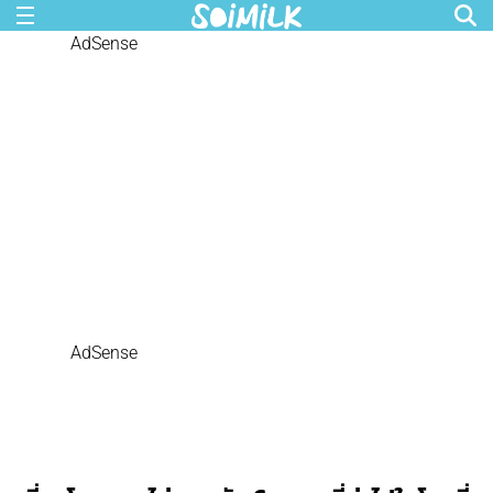
AdSense
AdSense