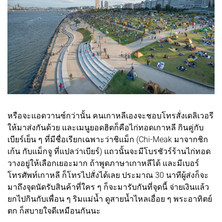
หรือจะแอดวานซ์กว่านั้น คนเกาหลีเองจะชอบโทรสั่งเดลิเวอรี
ให้มาส่งกันด้วย และเมนูยอดฮิตก็คือไก่ทอดเกาหลี กินคู่กับ
เบียร์เย็น ๆ ที่มีชื่อเรียกเฉพาะว่าชิแม็ก (Chi-Meak มาจากชิก
เก้น กับแม็กจู ที่แปลว่าเบียร์) แถวนั้นจะมีโบรชัวร์ร้านไก่ทอด
วางอยู่ให้เลือกเยอะมาก ถ้าพูดภาษาเกาหลีได้ และมีเบอร์
โทรศัพท์เกาหลี ก็โทรไปสั่งได้เลย ประมาณ 30 นาทีผู้ส่งก็จะ
มาถึงจุดนัดรับสินค้าที่ใคร ๆ ก็จะมารับกันที่จุดนี้ จ่ายเงินแล้ว
ยกไปกินกับเพื่อน ๆ ริมแม่น้ำ ดูสายน้ำไหลเอื่อย ๆ พระอาทิตย์
ตก ก็สบายใจดีเหมือนกันนะ