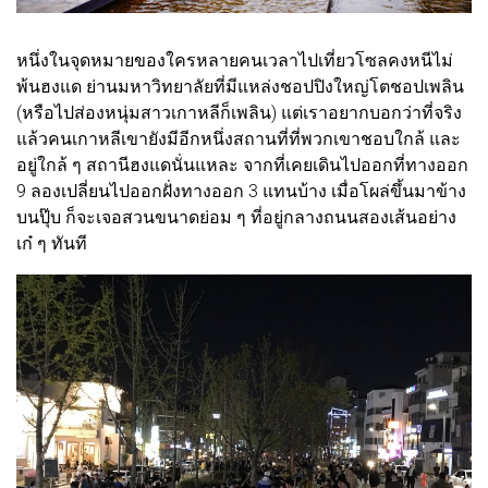
หนึ่งในจุดหมายของใครหลายคนเวลาไปเที่ยวโซลคงหนีไม่
พ้นฮงแด ย่านมหาวิทยาลัยที่มีแหล่งชอปปิงใหญ่โตชอปเพลิน
(หรือไปส่องหนุ่มสาวเกาหลีก็เพลิน) แต่เราอยากบอกว่าที่จริง
แล้วคนเกาหลีเขายังมีอีกหนึ่งสถานที่ที่พวกเขาชอบใกล้ และ
อยู่ใกล้ ๆ สถานีฮงแดนั่นแหละ จากที่เคยเดินไปออกที่ทางออก
9 ลองเปลี่ยนไปออกฝั่งทางออก 3 แทนบ้าง เมื่อโผล่ขึ้นมาข้าง
บนปุ๊บ ก็จะเจอสวนขนาดย่อม ๆ ที่อยู่กลางถนนสองเส้นอย่าง
เก๋ ๆ ทันที