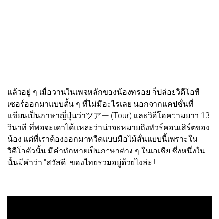
แล้วอยู่ ๆ เมื่อวานในเพจหลักของน้องทรอย ก็ปล่อยวิดีโอที
เซอร์ออกมาแบบสั้น ๆ ที่ไม่มีอะไรเลย นอกจากแคปชั่นที่
เเขียนเป็นภาษาญี่ปุ่นว่าツアー (Tour) และวิดีโอความยาว 13
วินาที ที่พอจะเดาได้แหละว่าน่าจะหมายถึงทัวร์คอนเสิร์ตของ
น้อง แต่ที่เราต้องออกมาหวีดแบบมือไม้สั่นแบบนี้เพราะใน
วิดีโอตัวนั้น มีคำทักทายเป็นภาษาต่าง ๆ ในเอเชีย ซึ่งหนึ่งใน
นั้นมีคำว่า "สวัสดี" ของไทยรวมอยู่ด้วยไงล่ะ !