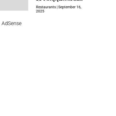
ที่ Central Park
Restaurants | September 16,
2025
AdSense