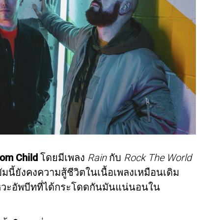
om Child
โดยมีเพลง
Rain
กับ
Rock The World
มนี้ยังคงความสู้ชีวิตในเนื้อเพลงเหมือนเดิม
ังหวะอัพบีทที่ได้กระโดดกันมันแน่นอนใน