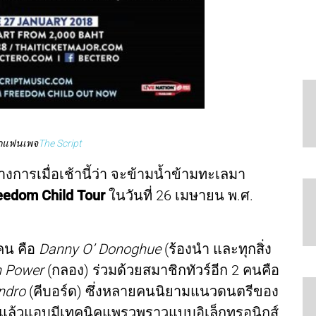
กแฟนเพจ
The Script
ารเมื่อเช้านี้ว่า จะข้ามน้ำข้ามทะเลมา
eedom Child Tour
ในวันที่ 26 เมษายน พ.ศ.
คน คือ
Danny O’ Donoghue
(ร้องนำ และทุกสิ่ง
n Power
(กลอง) ร่วมด้วยสมาชิกทัวร์อีก 2 คนคือ
ndro
(คีบอร์ด) ซึ่งหลายคนนิยามแนวดนตรีของ
ริงแล้วแอบมีเทคนิคแพรวพราวแบบอิเล็กทรอนิกส์