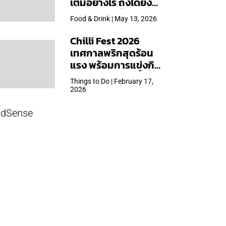
เต็มอย่างไร ถึงได้ยิ่ง
ใหญ่สุดเท่าที่เคยจัดมา
Food & Drink | May 13, 2026
Chilli Fest 2026
เทศกาลพริกสุดร้อน
แรง พร้อมการแข่งกิน
พริก จัด 28 มี.ค.นี้ ที่โรง
Things to Do | February 17,
แรมคิมป์ตัน มาลัยฯ
2026
dSense