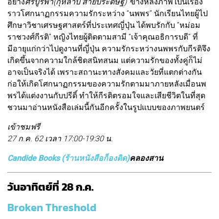
อย่าง
ศรีบูรพา(กุหลาบ สายประดิษฐ์) '
ข้างหลังภาพ'เป็นเรื่อง
ราวโศกนาฏกรรมความรักระหว่าง “นพพร” นักเรียนไทยผู้ไป
ศึกษาวิชาเศรษฐศาสตร์ที่ประเทศญี่ปุ่น ได้พบรักกับ “หม่อม
ราชวงศ์กีรติ” หญิงไทยผู้ติดตามสามี “เจ้าคุณอธิการบดี” ที่
มีอายุแก่กว่าไปดูงานที่ญี่ปุ่น ความรักระหว่างนพพรกับกีรติจึง
เกิดขึ้นจากความใกล้ชิดสนิทสนม แต่ความรักของทั้งคู่ก็ไม่
อาจเป็นจริงได้ เพราะสถานะทางสังคมและวัยที่แตกต่างกัน
ก่อให้เกิดโศกนาฏกรรมของความรักตามมาภายหลังเมื่อนพ
พรได้แต่งงานกับปรีดิ์ ทำให้กีรติตรอมใจและเสียชีวิตในที่สุด
ชวนมาอ่านหนังสือเล่มนี้กันอีกครั้งในรูปแบบของภาพยนตร์
เข้าชมฟรี
27 ก.ค. 62 เวลา 17:00-19:30 น.
Candide Books (ร้านหนังสือก็องดิด)
คลองสาน
วันอาทิตย์ที่ 28 ก.ค.
Broken Threshold