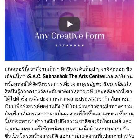
แกลเลอรีนี้เขามีงานเด็ด ๆ ศิลปินระดับท็อป ๆ มาจัดตลอด ซึ่ง
เดือนนี้ทาง
S.A.C. Subhashok The Arts Centre
แกลเลอรีย่าน
พร้อมพงษ์ได้จัดนิทรรศการเดี่ยวจาก
คุณอัฐพร นิมมาลัยแก้ว
ศิลปินผู้กวาดรางวัลระดับชาติมาหลายเวที และหลังจากที่เขา
ได้ไปทัวร์งานศิลปะจากหลากหลายประเทศ เขาก็กลับมาซุ่ม
เงียบเพื่อรังสรรค์ผลงานถึง 2 ปี โดยผ่านการตกผลึกทางความ
คิดเพื่อกลั่นกรองออกมาเป็นผลงานที่ลึกซึ้งและแยบยล ซึ่งงาน
นี้เขาจะพาเราสำรวจลึกไปถึงธรรมชาติของจิตใจมนุษย์ และ
นำเสนอผลงานที่ใช้เทคนิคการผสานเนื้อผ้าและประกอบกัน
ขึ้นเป็นโครงสร้างสามมิติ ออกมาเป็นผลงานที่แปลกตาสำหรับ