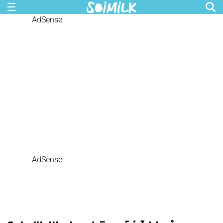
AdSense
AdSense