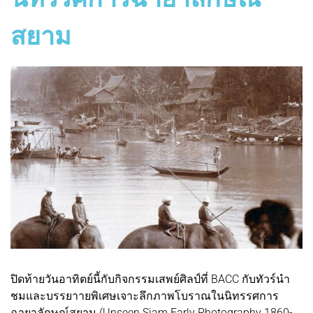
สยาม
ปิดท้ายวันอาทิตย์นี้กับกิจกรรมเสพย์ศิลป์ที่ BACC กับทัวร์นำ
ชมและบรรยาายพิเศษเจาะลึกภาพโบราณในนิทรรศการ
ฉายาลักษณ์สยาม (Unseen Siam Early Photography 1860-