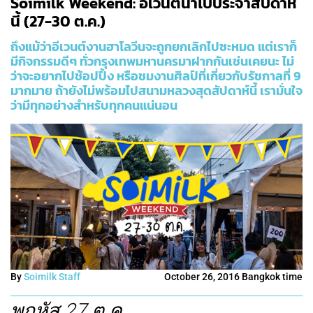
Soimilk Weekend: อีเวนต์น่าไปประจำสัปดาห์
นี้ (27-30 ต.ค.)
ถึงแม้ว่าอีเวนต์งานฮาโลวีนจะถูกยกเลิกไปซะหมด แต่เราก็
มีกิจกรรมดีๆ ทั่วกรุงเทพมหานครมาฝากกันเช่นเคยนะ ไม่
ว่าจะอยากไปช้อปปิ้ง หรือชมงานศิลป์ที่เกี่ยวกับรัชกาลที่ 9
มากมาย ถ้ายังไม่พร้อมไปสนามหลวงสุดสัปดาห์นี้ เรามั่นใจ
ว่ามีทุกอย่างสำหรับทุกคนแน่นอน
By
Soimilk Staff
October 26, 2016 Bangkok time
พฤหัส 27 ต.ค.