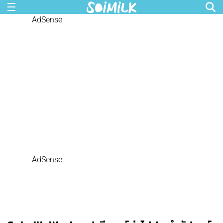
AdSense
AdSense