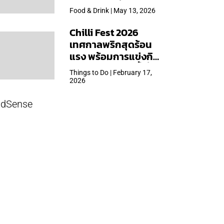
ใหญ่สุดเท่าที่เคยจัดมา
Food & Drink | May 13, 2026
Chilli Fest 2026
เทศกาลพริกสุดร้อน
แรง พร้อมการแข่งกิน
พริก จัด 28 มี.ค.นี้ ที่โรง
Things to Do | February 17,
แรมคิมป์ตัน มาลัยฯ
2026
dSense