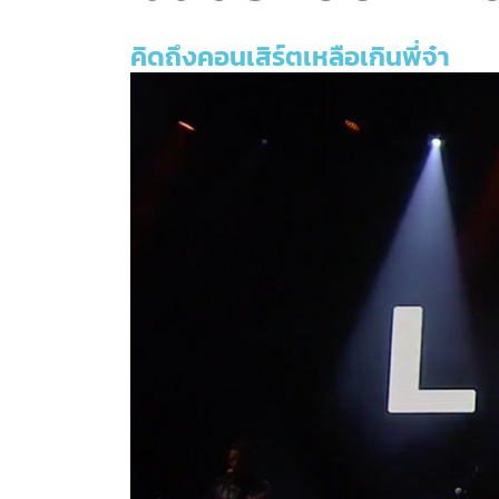
คิดถึงคอนเสิร์ตเหลือเกินพี่จ๋า