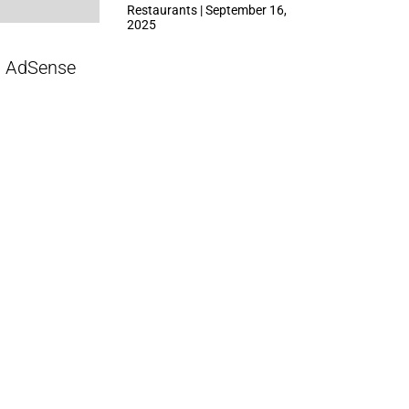
ที่ Central Park
Restaurants | September 16,
2025
AdSense