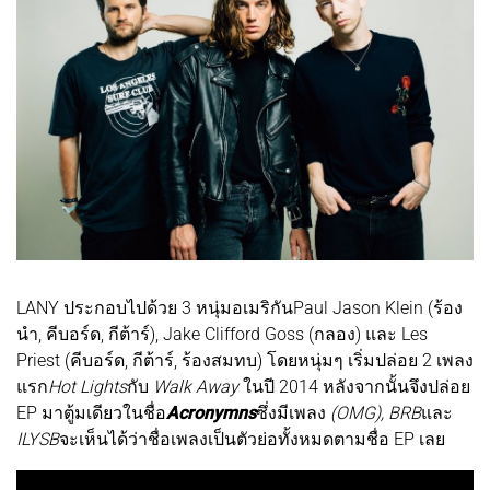
LANY ประกอบไปด้วย 3 หนุ่มอเมริกันPaul Jason Klein (ร้อง
นำ, คีบอร์ด, กีต้าร์), Jake Clifford Goss (กลอง) และ Les
Priest (คีบอร์ด, กีต้าร์, ร้องสมทบ) โดยหนุ่มๆ เริ่มปล่อย 2 เพลง
แรก
Hot Lights
กับ
Walk Away
ในปี 2014 หลังจากนั้นจึงปล่อย
EP มาตู้มเดียวในชื่อ
Acronymns
ซึ่งมีเพลง
(OMG), BRB
และ
ILYSB
จะเห็นได้ว่าชื่อเพลงเป็นตัวย่อทั้งหมดตามชื่อ EP เลย