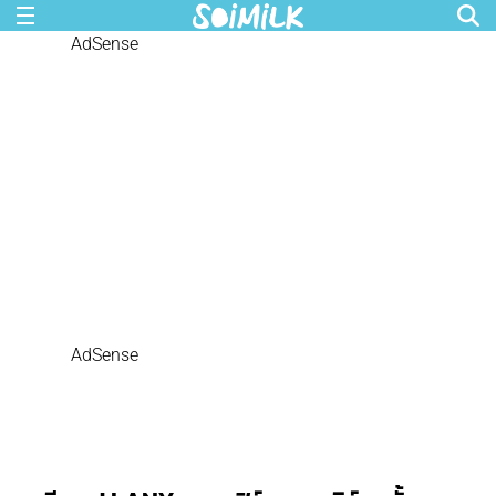
AdSense
AdSense