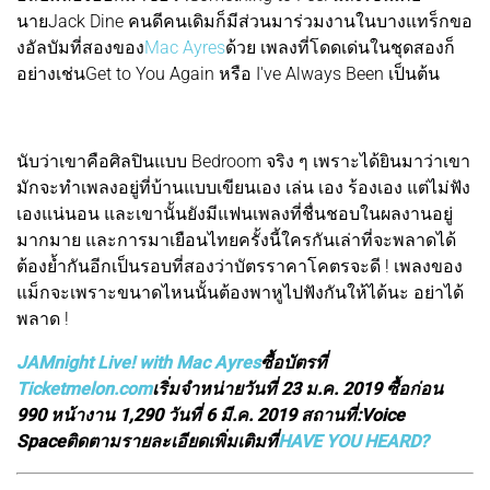
นายJack Dine คนดีคนเดิมก็มีส่วนมาร่วมงานในบางแทร็กขอ
งอัลบัมที่สองของ
Mac Ayres
ด้วย เพลงที่โดดเด่นในชุดสองก็
อย่างเช่นGet to You Again หรือ I've Always Been เป็นต้น
นับว่าเขาคือศิลปินแบบ Bedroom จริง ๆ เพราะได้ยินมาว่าเขา
มักจะทำเพลงอยู่ที่บ้านแบบเขียนเอง เล่น เอง ร้องเอง แต่ไม่ฟัง
เองแน่นอน และเขานั้นยังมีแฟนเพลงที่ชื่นชอบในผลงานอยู่
มากมาย และการมาเยือนไทยครั้งนี้ใครกันเล่าที่จะพลาดได้
ต้องย้ำกันอีกเป็นรอบที่สองว่าบัตรราคาโคตรจะดี ! เพลงของ
แม็กจะเพราะขนาดไหนนั้นต้องพาหูไปฟังกันให้ได้นะ อย่าได้
พลาด !
JAMnight Live! with Mac Ayres
ซื้อบัตรที่
Ticketmelon.com
เริ่มจำหน่ายวันที่ 23 ม.ค. 2019 ซื้อก่อน
990 หน้างาน 1,290 วันที่ 6 มี.ค. 2019 สถานที่:
Voice
Space
ติดตามรายละเอียดเพิ่มเติมที่
HAVE YOU HEARD?