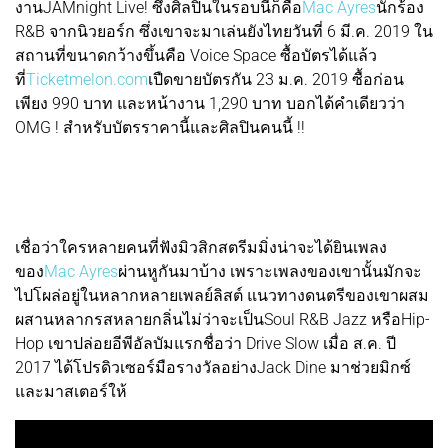
งานJAMnight Live! ซึ่งศิลปินในรอบนี้ก็คือ
Mac Ayres
นักร้อง
R&B จากนิวยอร์ก ซึ่งเขาจะมาเล่นยังไทยวันที่ 6 มี.ค. 2019 ใน
สถานที่ขนาดกว้างขึ้นคือ Voice Space ซื้อบัตรได้แล้ว
ที่
Ticketmelon.com
เปืดขายบัตรกัน 23 ม.ค. 2019 ซื้อก่อน
เพียง 990 บาท และหน้างาน 1,290 บาท บอกได้คำเดียวว่า
OMG ! สำหรับบัตรราคานี้และศิลปินคนนี้ !!
เชื่อว่าใครหลายคนที่ฟังมิวสิกสตรีมมิ่งน่าจะได้ยินเพลง
ของ
Mac Ayres
ผ่านหูกันมาบ้าง เพราะเพลงของเขานั้นมักจะ
ไปโผล่อยู่ในหลากหลายเพลย์ลิสต์ แนวทางดนตรีของเขาผสม
ผสานหลากรสหลายกลิ่นไม่ว่าจะเป็นSoul R&B Jazz หรือHip-
Hop เขาปล่อยอีพีอัลบัมแรกชื่อว่า Drive Slow เมื่อ ส.ค. ปี
2017 ได้โปรดิวเซอร์มือรางวัลอย่างJack Dine มาช่วยมิกซ์
และมาสเตอร์ให้