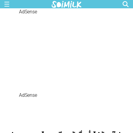
AdSense
AdSense