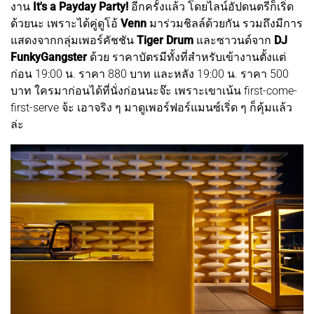
งาน
It's a Payday Party!
อีกครั้งแล้ว โดยไลน์อัปดนตรีก็เริ่ด
ด้วยนะ เพราะได้คู่ดูโอ้
Venn
มาร่วมชิลล์ด้วยกัน รวมถึงมีการ
แสดงจากกลุ่มเพอร์คัชชัน
Tiger Drum
และซาวนด์จาก
DJ
FunkyGangster
ด้วย ราคาบัตรมีทั้งที่สำหรับเข้างานตั้งแต่
ก่อน 19:00 น. ราคา 880 บาท และหลัง 19:00 น. ราคา 500
บาท ใครมาก่อนได้ที่นั่งก่อนนะจ๊ะ เพราะเขาเน้น first-come-
first-serve จ้ะ เอาจริง ๆ มาดูเพอร์ฟอร์แมนซ์เริ่ด ๆ ก็คุ้มแล้ว
ล่ะ