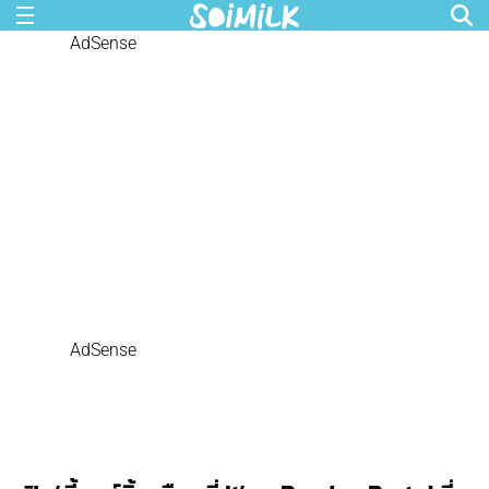
AdSense
AdSense