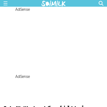
AdSense
AdSense