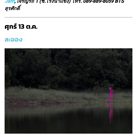
Jam
, เจริญรัถ 1 (ซ.โรงน้ำแข็ง) โทร. 089-889-8059 BTS
สุรศักดิ์
ศุกร์ 13 ต.ค.
ละออง