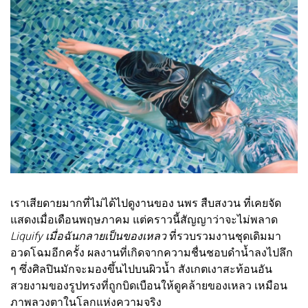
เราเสียดายมากที่ไม่ได้ไปดูงานของ นพร สืบสงวน ที่เคยจัด
แสดงเมื่อเดือนพฤษภาคม แต่คราวนี้สัญญาว่าจะไม่พลาด
Liquify เมื่อฉันกลายเป็นของเหลว
ที่รวบรวมงานชุดเดิมมา
อวดโฉมอีกครั้ง ผลงานที่เกิดจากความชื่นชอบดำน้ำลงไปลึก
ๆ ซึ่งศิลปินมักจะมองขึ้นไปบนผิวน้ำ สังเกตเงาสะท้อนอัน
สวยงามของรูปทรงที่ถูกบิดเบือนให้ดูคล้ายของเหลว เหมือน
ภาพลวงตาในโลกแห่งความจริง