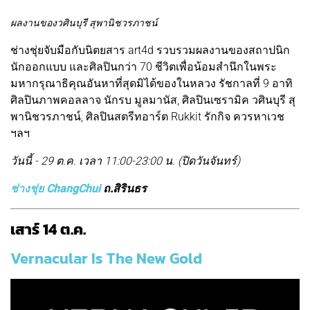
ผลงานของวศินบุรี สุพานิชวรภาชน์
ช่างชุ่ยจับมือกับนิตยสาร art4d รวบรวมผลงานของสถาปนิก
นักออกแบบ และศิลปินกว่า 70 ชีวิตเพื่อน้อมสำนึกในพระ
มหากรุณาธิคุณอันหาที่สุดมิได้ของในหลวง รัชกาลที่ 9 อาทิ
ศิลปินภาพคอลลาจ นักรบ มูลมานัส, ศิลปินเซรามิค วศินบุรี สุ
พานิชวรภาชน์, ศิลปินสตรีทอาร์ต Rukkit รักกิจ ควรหาเวช
ฯลฯ
วันนี้ - 29 ต.ค. เวลา 11:00-23:00 น. (ปิดวันจันทร์)
ช่างชุ่ย ChangChui
ถ.สิรินธร
เสาร์ 14 ต.ค.
Vernacular Is The New Gold