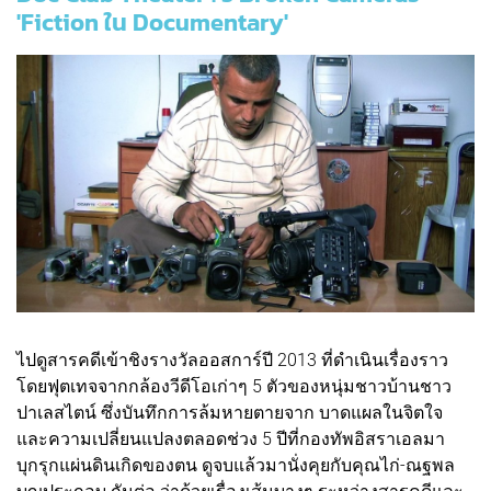
'Fiction ใน Documentary'
ไปดูสารคดีเข้าชิงรางวัลออสการ์ปี 2013 ที่ดำเนินเรื่องราว
โดยฟุตเทจจากกล้องวีดีโอเก่าๆ 5 ตัวของหนุ่มชาวบ้านชาว
ปาเลสไตน์ ซึ่งบันทึกการล้มหายตายจาก บาดแผลในจิตใจ
และความเปลี่ยนแปลงตลอดช่วง 5 ปีที่กองทัพอิสราเอลมา
บุกรุกแผ่นดินเกิดของตน ดูจบแล้วมานั่งคุยกับคุณไก่-ณฐพล