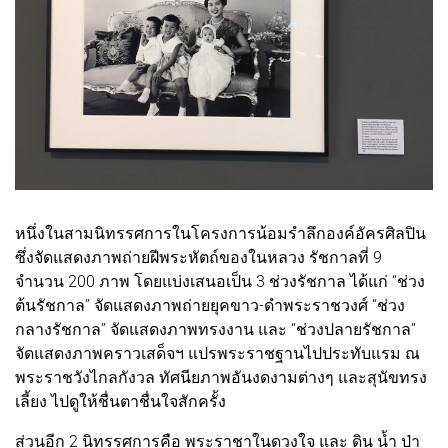
หนึ่งในสามนิทรรศการในโครงการน้อมรำลึกองค์อัครศิลปิน
ซึ่งจัดแสดงภาพถ่ายฝีพระหัตถ์ของในหลวง รัชกาลที่ 9
จำนวน 200 ภาพ โดยแบ่งเสนอเป็น 3 ช่วงรัชกาล ได้แก่ “ช่วง
ต้นรัชกาล” จัดแสดงภาพถ่ายยุคขาว-ดำพระราชวงศ์ “ช่วง
กลางรัชกาล” จัดแสดงภาพทรงงาน และ “ช่วงปลายรัชกาล”
จัดแสดงภาพคราวเสด็จฯ แปรพระราชฐานไปประทับแรม ณ
พระราชวังไกลกังวล ทัศนียภาพอันงดงามต่างๆ และสุนัขทรง
เลี้ยง ไปดูให้ชื่นตาชื่นใจสักครั้ง
ส่วนอีก 2 นิทรรศการคือ พระราชาในดวงใจ และ ดิน น้ำ ป่า