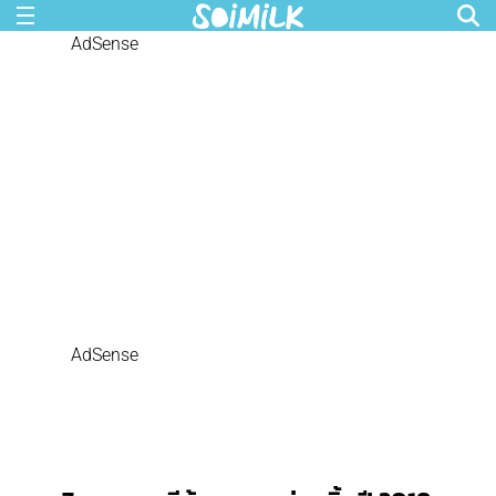
AdSense
AdSense