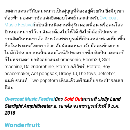
เทศกาลดนตรีกับลมหนาวเป็นคู่บุญที่ต้องอยู่ด้วยกัน ยิ่งมีภูเขา
ท้องฟ้า มองดาวชัดแจ่มยิ่งตอบโจทย์ และสำหรับ
Overcoat
Music Festival
ก็เป็นอีกหนึ่งงานที่คู่รัก ผองเพื่อน หรือคนโสด
ปักหมุดหมายไว้ว่า ฉันจะต้องไปให้ได้ ยังไงก็ต้องไปเพราะ
งานจัดกันบนเขาค้อ จังหวัดเพชรบูรณ์ที่เป็นแหล่งท่องเที่ยวขึ้น
ชื่อในประเทศไทยเราด้วย สัมผัสลมหนาวจับมือคนข้างกาย
ไม่มีก็ไปหาเอาบนนั้น แถมไลน์อัปของรายชื่อ ศิลปิน วงดนตรี
ก็ไม่ธรรมดา ยกตัวอย่างนะLomosonic, Room39, Slot
machine, Da endorphine, Stamp อภิวัชร์, Potato, Boy
peacemaker, Aof pongsak, Urboy TJ,The toys, Jetset’er,
นนท์ ธนนท์, Two popetorn เห็นแล้วเตรียมเก็บกระเป๋ารอเลย
ดีมะ
Overcoat Music Festival
บัตร
Sold Out
สถานที่ :Jolly Land
Starlight Amphitheater อ. เขาค้อ จ.เพชรบูรณ์วันที่ 9 ธ.ค.
2018
Wonderfruit