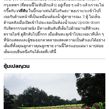
กรุงเทพฯ (ที่ตอนนี้ไม่ลับอีกแล้ว) อยู่เรื่อย ๆ แล้ว แล้วเราจะไม่
กรี๊ดกับ
เวทีลับ
ในบิ๊กเมาเท่นได้ไงกันล่ะ! พอเราแวะเข้าไปก็
เจอกับด้านหน้าที่เป็นเหมือนห้องน้ำตู้สาธารณะ 3 ตู้ ไม่เห็น
ด้านหลังเมื่อเปิดเข้าไปจะเจอเป็นห้องน้ำแบบ Upside down
กับจิตรกรรมฝาผนัง มีทางเดินลับที่เต็มไปด้วยม่านสีฟ้าและ
ดรายไอซ์ ดูลึกลับไปอี๊กกก เมื่อเดินทะลุเข้าไปจะเจอเวทีเล็ก ๆ
ที่นักแสดงและผู้ชมออกลวดลายแสดงความเป็นตัวเองได้อย่าง
เต็มที่ทั้งคุณลูกสาวคุณลูกชาย งานนี้ใครแอบแม่มา มาปล่อย
เต็มแบบยืนหนึ่งกันได้เลยที่เวทีนี้
ซุ้มเปลญวน