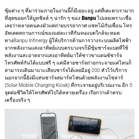
ซุ้มต่าง ๆ ที่มาร่วมภายในงานนี้ก็มีเยอะอยู่ แต่ที่เตะตาเรามาก
ที่สุดขอยกให้บูทชิลล์ ๆ น่ารัก ๆ ของ
Banpu
ไปเลยเพราะเชื่อ
เลยว่าหลายคนคงมัวแต่ถ่ายบรรยากาศ แชทโม้กับเพื่อน โทร
อัพเดตสถานการณ์ของแต่ละเวทีกันจนแบตใกล้จะหมด
ทางBanpu Infinergy ผู้ให้บริการด้านการวางระบบผลิตไฟฟ้า
จากพลังงานแสงอาทิตย์แบบครบวงจรก็มีซุ้มชาร์จแบตที่ใช้
พลังงานสะอาดจากแสงอาทิตย์มาให้ชาวขาแดนซ์ชาร์จ
โทรศัพท์กันได้แบบฟรี ๆ แค่มีสายชาร์จถ่ายกระจายแค่ไหนก็
สามารถเดินมาแวะเสียบชาร์จได้เลยมีอยู่ 200 หัวไว้บริการ
นอกจากนี้ยังมีแท่นชาร์จสมาร์ทโฟนด้วยพลังงานโซลาร์
(Solar Mobile Charging Kiosk) ที่กระจายอยู่บริเวณงาน อีก 5
จุดต่อชีวิตให้โทรศัพท์ไปได้หลายเครื่อง เรียกว่าเค้าครบ
เครื่องจริง ๆ