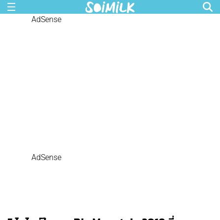
AdSense
AdSense