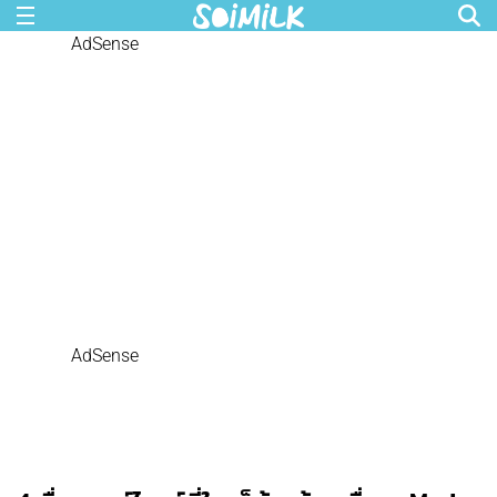
AdSense
AdSense