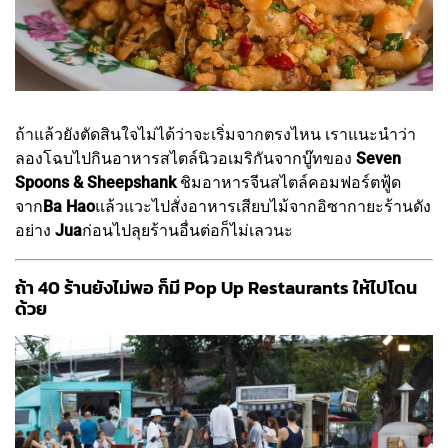
ถ้าแล้วยังตัดสินใจไม่ได้ว่าจะเริ่มจากตรงไหน เราแนะนำว่า
ลองโฉบไปกินอาหารสไตล์นิวอเมริกันจากบู๊ทของ
Seven
Spoons & Sheepshank
ชิมอาหารจีนสไตล์คอมฟอร์ตฟู้ด
จาก
Ba Hao
แล้วแวะไปสั่งอาหารเสียบไม้จากอิซากายะร้านดัง
อย่าง
Jua
ก่อนไปลุยร้านอื่นต่อก็ไม่เลวนะ
ถ้า 40 ร้านยังไม่พอ ก็มี Pop Up Restaurants ให้ไปโดน
ด้วย