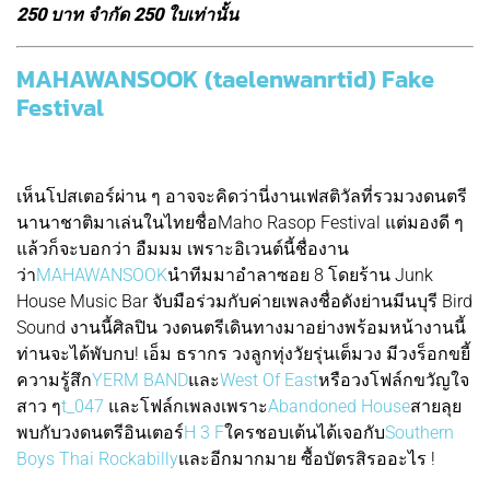
250 บาท จำกัด 250 ใบเท่านั้น
MAHAWANSOOK (taelenwanrtid) Fake
Festival
เห็นโปสเตอร์ผ่าน ๆ อาจจะคิดว่านี่งานเฟสติวัลที่รวมวงดนตรี
นานาชาติมาเล่นในไทยชื่อMaho Rasop Festival แต่มองดี ๆ
แล้วก็จะบอกว่า อืมมม เพราะอิเวนต์นี้ชื่องาน
ว่า
MAHAWANSOOK
นำทีมมาอำลาซอย 8 โดยร้าน Junk
House Music Bar จับมือร่วมกับค่ายเพลงชื่อดังย่านมีนบุรี Bird
Sound งานนี้ศิลปิน วงดนตรีเดินทางมาอย่างพร้อมหน้างานนี้
ท่านจะได้พับกบ! เอ็ม ธรากร วงลูกทุ่งวัยรุ่นเต็มวง มีวงร็อกขยี้
ความรู้สึก
YERM BAND
และ
West Of East
หรือวงโฟล์กขวัญใจ
สาว ๆ
t_047
และโฟล์กเพลงเพราะ
Abandoned House
สายลุย
พบกับวงดนตรีอินเตอร์
H 3 F
ใครชอบเต้นได้เจอกับ
Southern
Boys Thai Rockabilly
และอีกมากมาย ซื้อบัตรสิรออะไร !