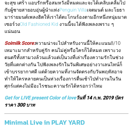
จะสุข เศร้า แอบรักหรือสมหวังมีหมดและจะได้เคลิบเคลิ้มไป
กับผู้ชายสายอบอุ่นผู้นำแห่ง
Penguin Villa
เจตมนต์ มละโยธา
มาร่ายมนต์เพลงฮิตให้เราได้ตะโกนร้องตามอีกหนึ่งหนุ่มมาด
เซอร์วง
Old Fashioned Kid
งานนี้จะได้ฟังเพลงเพราะ ๆ
แน่นอน
Soimilk Score:
ค
วามน่าจะไปสำหรับงานนี้ให้คะแนน8/10
เหมาะมากสำหรับคู่รัก คนไม่คู่หรือใครก็ได้หมด เพราะวง
ดนตรีทั้งสามวงล้วนแล้วแต่เป็นวงที่เล่าเรื่องความรักในช่วง
วัยที่แตกต่างกัน ไปฟังเพลงรักในวันพิเศษอย่างวาเลนไทน์ก็
เข้าบรรยากาศดี แต่ด้วยความที่งานจัดตรงกับวันพฤหัสอาจ
ทำให้ใครหลายคนเป็นห่วงเรื่องการตื่นเช้าไปทำงานในวัน
ศุกร์แต่คงไม่มีอะไรชนะความรักได้หรอกว่าไหม
Get for LIVE present Color of love
วันที่ 14 ก.พ. 2019 บัตร
ราคา 300 บาท
Minimal Live in PLAY YARD