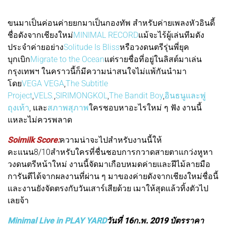
ขนมาเป็นค่อนค่ายยกมาเป็นกองทัพ สำหรับค่ายเพลงหัวอินดี้
ชื่อดังจากเชียงใหม่
MINIMAL RECORD
แม้จะไร้ผู้เล่นทีมดัง
ประจำค่ายอย่าง
Solitude Is Bliss
หรือวงดนตรีรุ่นพี่ยุค
บุกเบิก
Migrate to the Ocean
แต่รายชื่อที่อยู่ในลิสต์มาเล่น
กรุงเทพฯ ในคราวนี้ก็มีความน่าสนใจไม่แพ้กันนำมา
โดย
VEGA VEGA
,
The Subtitle
Project
,
VELS.
,
SIRIMONGKOL
,
The Bandit Boy
,
อินธนูและพู่
ถุงเท้า​
, และ
สภาพสุภาพ
ใครชอบหาอะไรใหม่ ๆ ฟัง งานนี้
แหละไม่ควรพลาด
Soimilk Score:
ค
วามน่าจะไปสำหรับงานนี้ให้
คะแนน8/10สำหรับใครที่ชื่นชอบการกวาดสายตาแกว่งหูหา
วงดนตรีหน้าใหม่ งานนี้จัดมาเกือบหมดค่ายและฝีไม้ลายมือ
การันตีได้จากผลงานที่ผ่าน ๆ มาของค่ายดังจากเชียงใหม่ชื่อนี้
และงานยังจัดตรงกับวันเสาร์เสียด้วย เมาให้สุดแล้วทิ้งตัวไป
เลยจ้า
Minimal Live in PLAY YARD
วันที่ 16ก.พ. 2019 บัตรราคา