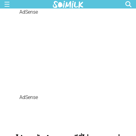
AdSense
AdSense