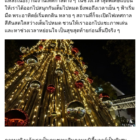
แหละเนอะ) ก็มีงานเทศกาลต่าง ๆ ในช่วงเวลาสุดพิเศษแบบนี้
ให้เราได้ออกไปสนุกกันเต็มไปหมด ยิ่งพอถึงเวลาเย็น ๆ ฟ้าเริ่ม
มืด พระอาทิตย์เริ่มตกดิน หลาย ๆ สถานที่ก็จะเปิดไฟเทศกาล
สีสันสดใสสว่างเต็มไปหมด ชวนให้เราออกไปแชะภาพเล่น
และหาช่วงเวลาหย่อนใจ เป็นสุขสุดท้ายก่อนสิ้นปีจริง ๆ