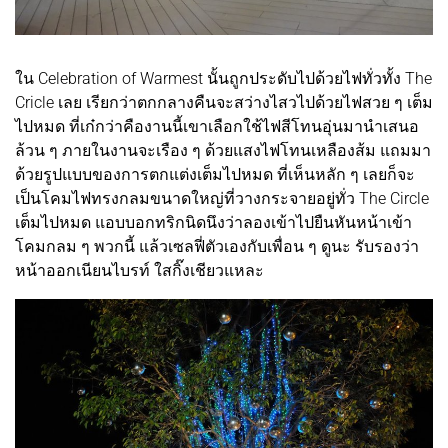
ใน Celebration of Warmest นั้นถูกประดับไปด้วยไฟทั่วทั้ง The
Cricle เลย เรียกว่าตกกลางคืนจะสว่างไสวไปด้วยไฟสวย ๆ เต็ม
ไปหมด ที่เก๋กว่าคืองานนี้เขาเลือกใช้ไฟสีโทนอุ่นมานำเสนอ
ล้วน ๆ ภายในงานจะเรือง ๆ ด้วยแสงไฟโทนเหลืองส้ม แถมมา
ด้วยรูปแบบของการตกแต่งเต็มไปหมด ที่เห็นหลัก ๆ เลยก็จะ
เป็นโคมไฟทรงกลมขนาดใหญ่ที่วางกระจายอยู่ทั่ว The Circle
เต็มไปหมด แอบบอกทริกนิดนึงว่าลองเข้าไปยืนหันหน้าเข้า
โคมกลม ๆ พวกนี้ แล้วเซลฟี่ตัวเองกับเพื่อน ๆ ดูนะ รับรองว่า
หน้าออกเนียนไบรท์ ใสกิ๊งเชียวแหละ