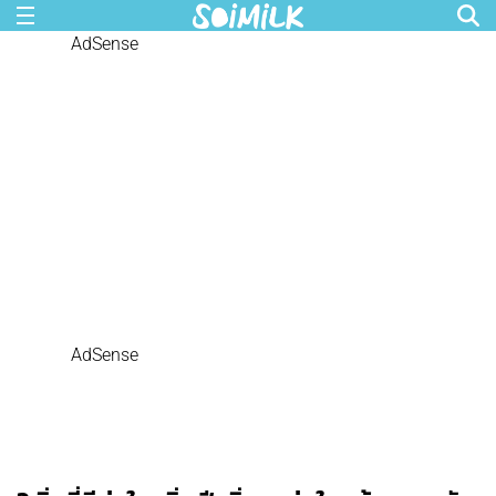
AdSense
AdSense