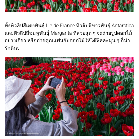
ทั้งทิวลิปสีแดงพันธุ์ Lle de France ทิวลิปสีขาวพันธุ์ Antarctica
และทิวลิปสีชมพูพันธุ์ Margarita ที่สวยสุด ๆ จะถ่ายรูปดอกไม้
อย่างเดียว หรือถ่ายคุณแฟนกับดอกไม้ให้ได้ฟีลละมุน ๆ ก็น่า
รักดีนะ