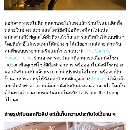
นอกจากรถจะไม่ติด กุหลาบจะไม่แพงแล้ว ร้านโรแมนติกทั้ง
หลายในช่วงหลังวาเลนไทน์ยังมีข้อดีตรงที่คนไม่แน่น
พนักงานเสิร์ฟดูแลได้ทั่วถึง แล้วก็สามารถสวีทกันได้แบบชิล ๆ
โดยที่เก้าอี้ไม่กระแทกโต๊ะข้าง ๆ ให้เสียอารมณ์ด้วย สำหรับ
คนที่ชอบบรรยากาศริมแม่น้ำ เราแนะนำ
The Summer
House Project
ร้านอาหารตะวันตกที่สามารถเลือกนั่งโซน
Indoor เพื่อดูเชฟโชว์ฝีมือทำอาหาร หรือออกไปนั่งที่โซนข้าง
นอกติดริมแม่น้ำเจ้าพระยา ก็น่าประทับใจไม่เบา หรือจะเป็น
ร้านอาหารสุดหรูให้นั่งมองวิวบนตึกสูงอย่าง
Medinii
ก็ได้ แล้ว
อย่าลืมสั่งพาสต้าจานเด็ดมานั่งกินกันสองคน อาจจะได้โมเม้น
ท์กินพาสต้าจนปากชนกันแบบในหนัง Lady and the Tramp
ก็ได้นะ
ถ่ายรูปกับดอกทิวลิป จะได้เก็บความประทับใจไว้นาน ๆ