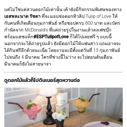
แต่ไม่ใช่แค่สวนดอกไม้เท่านั้น เค้ายังมีกิจกรรมพิเศษของทาง
เอสพละนาด รัชดา
ที่จะมอบช่อดอกทิวลิป Tulip of Love ให้
กับคนที่เกิดเดือนกุมภาพันธ์ หรือชอปครบ 800 บาท และบัตร
กำนัลจาก McDonald’s ที่แค่ถ่ายรูปในงานแล้วลงเฟซบุ๊ก
พร้อมแฮชแท็ก
#ESPTulipofLove
ก็ได้ไปเลยฟรี ๆ แบบนี้
นอกจากจะได้ถ่ายรูปแล้ว ยังมีดอกไม้ให้แฟนสาว แถมอาจจะ
ได้กินฟรีอีกด้วยนะเนี่ย โดยงานจะมีตั้งแต่วันที่ 13 กุมภาพันธ์
ไปจนถึง 4 มีนาคม ใครที่ช่วงนี้ไม่ว่าง จะไปตอนต้นเดือน
มีนาคมก็ยังไม่สายนาจา
ดูดอกไม้แล้วก็ไปดินเนอร์สุดหวานต่อ