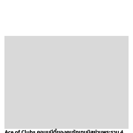
Ace of Clubs คอมมูนีตี้ของคนรักเทนนิสย่านพระราม 4