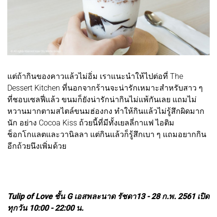
แต่ถ้ากินของคาวแล้วไม่อิ่ม เราแนะนำให้ไปต่อที่ The
Dessert Kitchen ที่นอกจากร้านจะน่ารักเหมาะสำหรับสาว ๆ
ที่ชอบเซลฟี่แล้ว ขนมก็ยังน่ารักน่ากินไม่แพ้กันเลย แถมไม่
หวานมากตามสไตล์ขนมฮ่องกง ทำให้กินแล้วไม่รู้สึกผิดมาก
นัก อย่าง Cocoa Kiss ถ้วยนี้ที่มีทั้งเยลลี่กาแฟ ไอติม
ช็อกโกแลตและวานิลลา แต่กินแล้วก็รู้สึกเบา ๆ แถมอยากกิน
อีกถ้วยนึงเพิ่มด้วย
Tulip of Love ชั้น G เอสพละนาด รัชดา
13 - 28 ก.พ. 2561 เปิด
ทุกวัน 10:00 - 22:00 น.