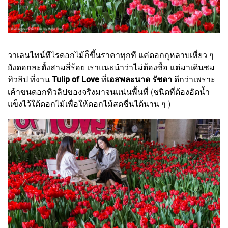
วาเลนไทน์ทีไรดอกไม้ก็ขึ้นราคาทุกที แค่ดอกกุหลาบเหี่ยว ๆ
ยังดอกละตั้งสามสี่ร้อย เราแนะนำว่าไม่ต้องซื้อ แต่มาเดินชม
ทิวลิป ที่งาน
Tulip of Love
ที่
เอสพละนาด รัชดา
ดีกว่าเพราะ
เค้าขนดอกทิวลิปของจริงมาจนแน่นพื้นที่ (ชนิดที่ต้องอัดน้ำ
แข็งไว้ใต้ดอกไม้เพื่อให้ดอกไม้สดชื่นได้นาน ๆ )