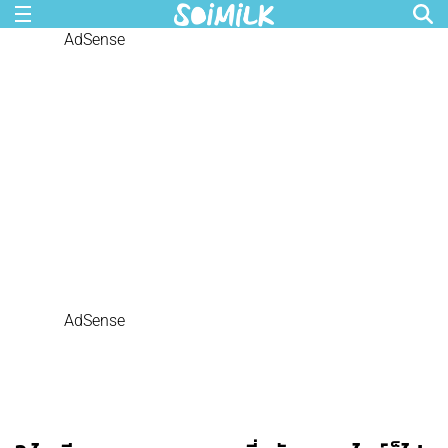
AdSense
AdSense