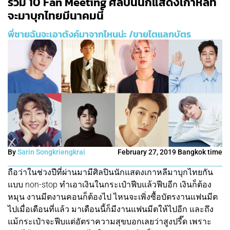
รวม 10 Fan Meeting ศิลปินนักแสดงเกาหลีที่
จะมาบุกไทยมีนาคมนี้
พี่ชายฉันจะเอาตังค์มาจากไหนน่ะ /ขายไตแลกบัตร
By
Sarin Songkriengkrai
February 27, 2019 Bangkok time
ถือว่าในช่วงปีที่ผ่านมามีศิลปินนักแสดงเกาหลีมาบุกไทยกัน
แบบ non-stop ทำเอาเงินในกระเป๋าฟีบแล้วฟีบอีก เงินก็ต้อง
หมุน งานมีตงานคอนก็ต้องไป ไหนจะเพิ่งซื้อบัตรงานแฟนมีต
ไปเมื่อเดือนที่แล้ว มาเดือนนี้ก็มีงานแฟนมีตให้ไปอีก และถึง
แม้กระเป๋าจะฟีบแต่อัตราความสุขบอกเลยว่าสูงปรี๊ด เพราะ