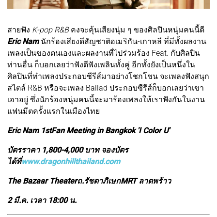
สายฟัง
K-pop R&B
คงจะคุ้นเสียงนุ่ม ๆ ของศิลปินหนุ่มคนนี้ดี
Eric Nam
นักร้องเสียงดีสัญชาติอเมริกัน-เกาหลี ที่มีทั้งผลงาน
เพลงเป็นของตนเองและผลงานที่ไปร่วมร้อง Feat. กับศิลปิน
ท่านอื่น ก็บอกเลยว่าฟังดีฟังเพลินทั้งคู่ อีกทั้งยังเป็นหนึ่งใน
ศิลปินที่ทำเพลงประกอบซีรีส์มาอย่างโชกโชน จะเพลงฟังสนุก
สไตล์ R&B หรือจะเพลง Ballad ประกอบซีรีส์ก็บอกเลยว่าเขา
เอาอยู่ ซึ่งนักร้องหนุ่มคนนี้จะมาร้องเพลงให้เราฟังกันในงาน
แฟนมีตครั้งแรกในเมืองไทย
Eric Nam 1stFan Meeting in Bangkok 'I Color U'
บัตรราคา 1,800-4,000 บาท จองบัตร
ได้ที่
www.dragonhillthailand.com
The Bazaar Theaterถ.รัชดาภิเษกMRT ลาดพร้าว
2 มี.ค. เวลา 18:00 น.