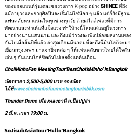
ของบอยแบนด์รุ่นเดอะของวงการ K-pop อย่าง
SHINEE
ที่ถึง
แม้อายุวงและอายุศิลปินจะเริ่มไม่ใช่น้อย ๆ แล้ว แต่ก็ยังมีฐาน
แฟนคลับหนาแน่นในทุกช่วงทุกวัย ด้วยสไตล์เพลงที่มีการ
พัฒนาและท่าเต้นที่แข็งแรง ทำให้วงนี้โลดแล่นอยู่ในวงการ
มาอย่างนานแสนนาน และถึงแม้ว่าวงจะเพิ่งปล่อยผลงานเพลง
กันไปเมื่อสิ้นปีที่แล้ว ล่าสุดเดือนมีนาคมที่จะถึงนี้มินโฮก็จะมา
เยือนกรุงเทพฯ มาแจกยิ้มหล่อ ๆ ให้แฟนคลับชาวไทยได้ใจสั่น
เล่น ๆ กันแบบใกล้ชิดกันไปเลยตั้งแต่ต้นเดือน
ChoiMinhoFan MeetingTour‘BestChoi’sMinho’ inBangkok
บัตรราคา 2,500-5,000 บาท จองบัตร
ได้ที่
www.choiminhofanmeetingtourinbkk.com
Thunder Dome เมืองทองธานี ถ.ป๊อปปูล่า
2 มี.ค. เวลา 19:00 น.
SoJisubAsiaTour'Hello'Bangkok