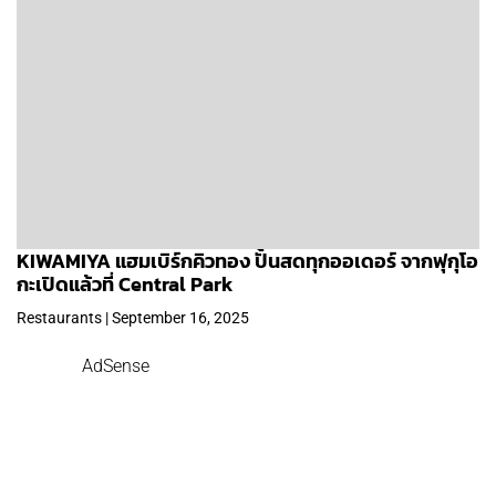
KIWAMIYA แฮมเบิร์กคิวทอง ปั้นสดทุกออเดอร์ จากฟุกุโอ
กะเปิดแล้วที่ Central Park
Restaurants | September 16, 2025
AdSense