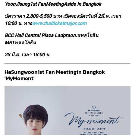
YoonJisung1st FanMeetingAside in Bangkok
บัตรราคา 2,800-5,500​ บาท เปิดจองบัตรวันที่ 2มี.ค. เวลา
10:00 น. ทาง
www.thaiticketmajor.com
BCC Hall Central Plaza Ladpraoถ.พหลโยธิน
MRTพหลโยธิน
23 มี.ค. เวลา 18:00 น.
HaSungwoon1st Fan Meetingin Bangkok
'MyMoment'