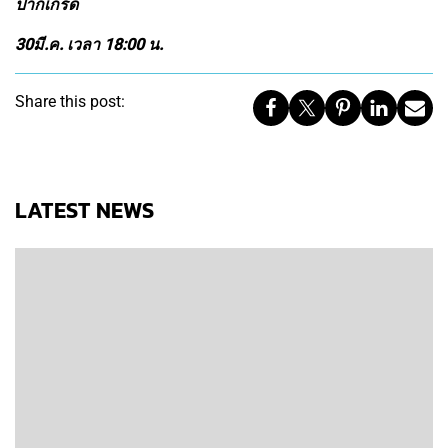
ปากเกร็ด
30มี.ค. เวลา 18:00 น.
Share this post:
LATEST NEWS