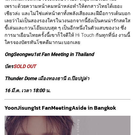
เพราะด้วยความหน้าคมหน้าหล่อทำให้ตกสาวไทยได้เยอะ
เชียวล่ะ และไม่ใช่แค่หน้าตาทั้งพลังเสียงและฝีมือการเต้นบอก
เลยว่าไม่เป็นสองรองใครในวงนอกจากนี้ยังเป็นคนน่ารักสดใส
ขี้เล่นและกวนโอ๊ยแบบสุด ๆ เป็นอีกหนึ่งในตัวแสบของวง ซึ่ง
การมาเยือนไทยครั้งนี้เขาก็ใจดีให้ Hi Touch กันทุกที่นั่ง งานนี้
ใครจองบัตรทันโชคดีมากนะบอกเลย
OngSeongwu1st Fan Meeting in Thailand
บัตร
SOLD OUT
Thunder Dome เมืองทองธานี ถ.ป๊อปปูล่า
16 มี.ค. เวลา 18:00 น.
YoonJisung1st FanMeetingAside in Bangkok