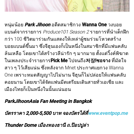
หนุ่มน้อย
Park Jihoon
อดีตสมาชิกวง
Wanna One
วงบอย
แบนด์จากรายการ
Produce101 Season 2
รายการที่นำเด็กฝึก
กว่า 100 ชีวิตมาร่วมกันแสดงให้เหล่าผู้ชมร่วมโหวตสร้าง
บอยแบนด์ขึ้นมา ซึ่งจีฮุนเองก็เป็นหนึ่งในสมาชิกที่มีแฟนคลับ
ล้นเหลือ โดยเขาได้สร้างวลีน่ารัก ๆ มากมาย ตั้งแต่วิ้งค์พิฆาต
ในเพลงประจำรายการ
Pick Me
ไปจนถึง
저장!ชอจาง
ที่มัดใจ
สาว ๆ ไว้เสียแน่น ซึ่งหลังจาก Mnet ประกาศแยกวง Wanna
One เพราะหมดสัญญาไปไม่นาน จีฮุนก็ไม่ปล่อยให้แฟนคลับ
คอยนาน โดยเขาได้จัดแฟนมีตเตรียมเดินสายทั่วเอเชีย และ
เมืองไทยก็เป็นหนึ่งในนั้นแน่นอน
ParkJihoonAsia Fan Meeting in Bangkok
บัตรราคา 2,000-5,500​ บาท จองบัตรได้ที่
www.eventpop.me
Thunder Dome เมืองทองธานี ถ.ป๊อปปูล่า