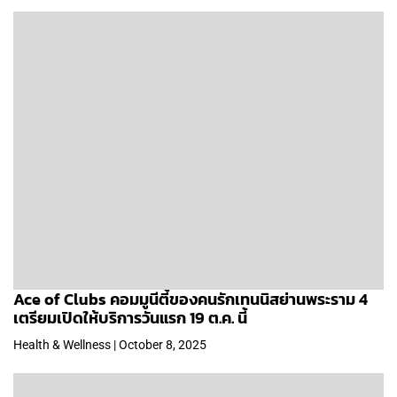
Ace of Clubs คอมมูนีตี้ของคนรักเทนนิสย่านพระราม 4
เตรียมเปิดให้บริการวันแรก 19 ต.ค. นี้
Health & Wellness | October 8, 2025