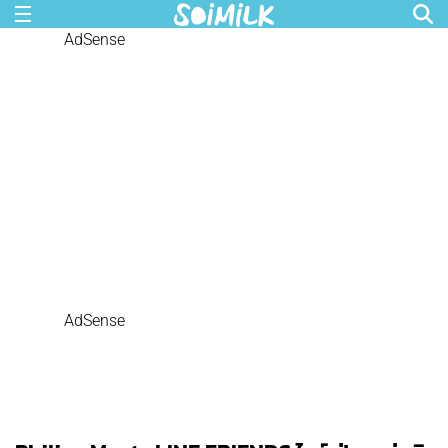
AdSense
AdSense