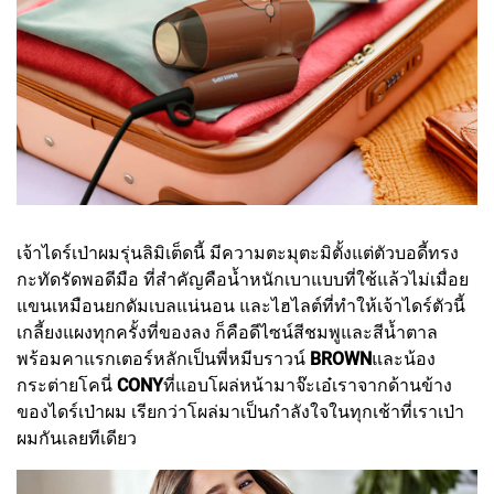
เจ้าไดร์เป่าผมรุ่นลิมิเต็ดนี้ มีความตะมุตะมิตั้งแต่ตัวบอดี้ทรง
กะทัดรัดพอดีมือ ที่สำคัญคือน้ำหนักเบาแบบที่ใช้แล้วไม่เมื่อย
แขนเหมือนยกดัมเบลแน่นอน และไฮไลต์ที่ทำให้เจ้าไดร์ตัวนี้
เกลี้ยงแผงทุกครั้งที่ของลง ก็คือดีไซน์สีชมพูและสีน้ำตาล
พร้อมคาแรกเตอร์หลักเป็นพี่หมีบราวน์
BROWN
และน้อง
กระต่ายโคนี่
CONY
ที่แอบโผล่หน้ามาจ๊ะเอ๋เราจากด้านข้าง
ของไดร์เป่าผม เรียกว่าโผล่มาเป็นกำลังใจในทุกเช้าที่เราเป่า
ผมกันเลยทีเดียว