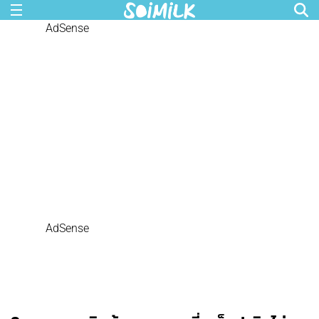
AdSense
AdSense