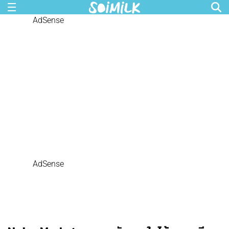
AdSense
AdSense