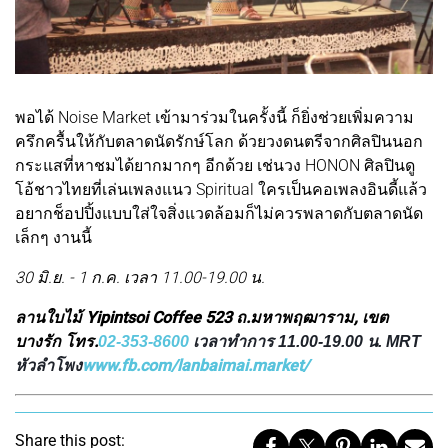
พอได้ Noise Market เข้ามาร่วมในครั้งนี้ ก็ยิ่งช่วยเพิ่มความ
ครึกครื้นให้กับตลาดนัดรักษ์โลก ด้วยวงดนตรีจากศิลปินนอก
กระแสที่หาชมได้ยากมากๆ อีกด้วย เช่นวง HONON ศิลปินดู
โอ้ชาวไทยที่เล่นเพลงแนว Spiritual ใครเป็นคอเพลงอินดี้แล้ว
อยากช็อปปิ้งแบบใส่ใจสิ่งแวดล้อมก็ไม่ควรพลาดกับตลาดนัด
เล็กๆ งานนี้
30 มิ.ย. - 1 ก.ค. เวลา 11.00-19.00 น.
ลานใบไม้ Yipintsoi Coffee 523 ถ.มหาพฤฒาราม, เขต
บางรัก โทร.
02-353-8600
เวลาทำการ 11.00-19.00 น. MRT
www.fb.com/lanbaimai.market/
หัวลำโพง
Share this post: